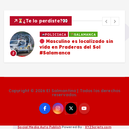
¿Te lo perdiste?
POLICIACA
SALAMANCA
Masculino es localizado sin
vida en Praderas del Sol
#Salamanca
2
Copyright © 2026 El Salmantino | Todos los derechos
reservados.
Social Media Auto Publish
Powered By :
XYZScripts.com