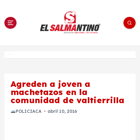
S
a
l
t
a
r
a
l
c
o
El Salmantino - medios/noticias/editorial
n
t
e
Inicio
n
i
d
o
Agreden a joven a
machetazos en la
comunidad de valtierrilla
POLICIACA
abril 10, 2016