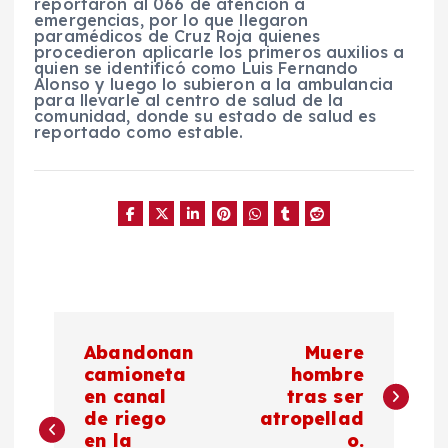
reportaron al 066 de atención a
emergencias, por lo que llegaron
paramédicos de Cruz Roja quienes
procedieron aplicarle los primeros auxilios a
quien se identificó como Luis Fernando
Alonso y luego lo subieron a la ambulancia
para llevarle al centro de salud de la
comunidad, donde su estado de salud es
reportado como estable.
N
Abandonan
Muere
a
camioneta
hombre
en canal
tras ser
de riego
atropellad
v
en la
o.