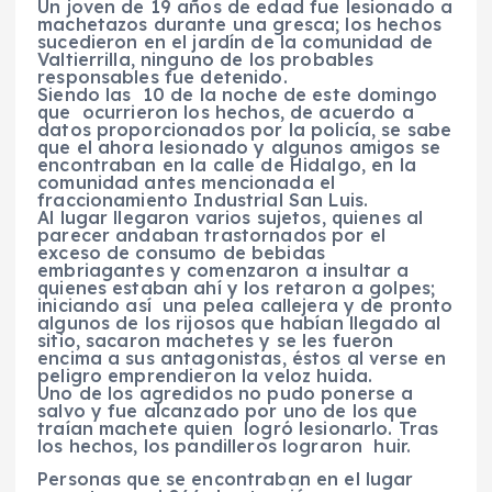
Un joven de 19 años de edad fue lesionado a
machetazos durante una gresca; los hechos
sucedieron en el jardín de la comunidad de
Valtierrilla, ninguno de los probables
responsables fue detenido.
Siendo las 10 de la noche de este domingo
que ocurrieron los hechos, de acuerdo a
datos proporcionados por la policía, se sabe
que el ahora lesionado y algunos amigos se
encontraban en la calle de Hidalgo, en la
comunidad antes mencionada el
fraccionamiento Industrial San Luis.
Al lugar llegaron varios sujetos, quienes al
parecer andaban trastornados por el
exceso de consumo de bebidas
embriagantes y comenzaron a insultar a
quienes estaban ahí y los retaron a golpes;
iniciando así una pelea callejera y de pronto
algunos de los rijosos que habían llegado al
sitio, sacaron machetes y se les fueron
encima a sus antagonistas, éstos al verse en
peligro emprendieron la veloz huida.
Uno de los agredidos no pudo ponerse a
salvo y fue alcanzado por uno de los que
traían machete quien logró lesionarlo. Tras
los hechos, los pandilleros lograron huir.
Personas que se encontraban en el lugar