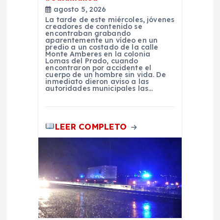
e
agosto 5, 2026
La tarde de este miércoles, jóvenes
creadores de contenido se
n
encontraban grabando
aparentemente un vídeo en un
predio a un costado de la calle
t
Monte Amberes en la colonia
Lomas del Prado, cuando
encontraron por accidente el
cuerpo de un hombre sin vida. De
r
inmediato dieron aviso a las
autoridades municipales las…
a
LEER COMPLETO
d
a
s