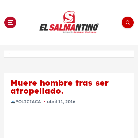
S
a
l
t
a
r
a
l
c
o
El Salmantino - medios/noticias/editorial
n
t
e
Inicio
n
i
d
o
Muere hombre tras ser
atropellado.
POLICIACA
abril 11, 2016