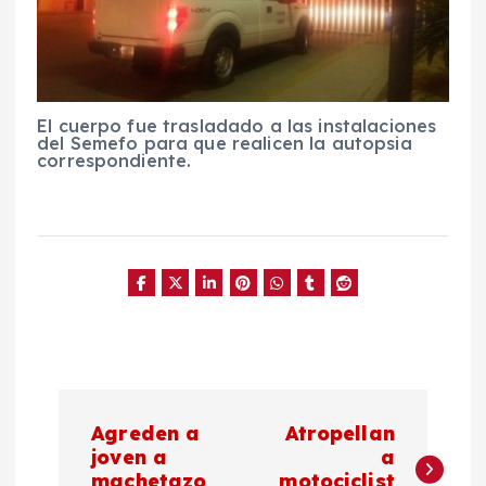
El cuerpo fue trasladado a las instalaciones
del Semefo para que realicen la autopsia
correspondiente.
N
Agreden a
Atropellan
a
joven a
a
machetazo
motociclist