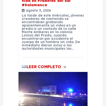
vida en Praderas del Sol
e
#Salamanca
agosto 5, 2026
e
La tarde de este miércoles, jóvenes
creadores de contenido se
encontraban grabando
n
aparentemente un vídeo en un
predio a un costado de la calle
Monte Amberes en la colonia
Lomas del Prado, cuando
t
encontraron por accidente el
cuerpo de un hombre sin vida. De
inmediato dieron aviso a las
r
autoridades municipales las…
a
LEER COMPLETO
d
a
s