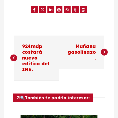
N
924mdp
Mañana
a
costará
gasolinazo
nuevo
.
edifico del
v
INE.
e
g
También te podría interesar:
a