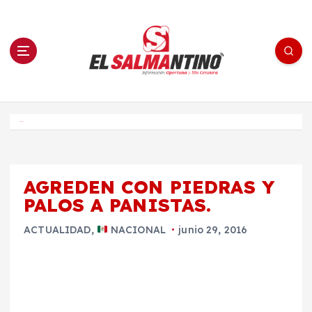
S
a
l
t
a
r
a
l
c
o
El Salmantino - medios/noticias/editorial
n
t
e
Inicio
n
i
d
o
AGREDEN CON PIEDRAS Y
PALOS A PANISTAS.
ACTUALIDAD
,
NACIONAL
junio 29, 2016