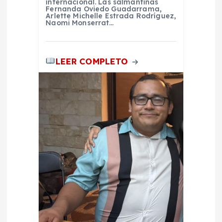
internacional. Las salmantinas
Fernanda Oviedo Guadarrama,
a
Arlette Michelle Estrada Rodríguez,
Naomi Monserrat…
d
LEER COMPLETO
a
s