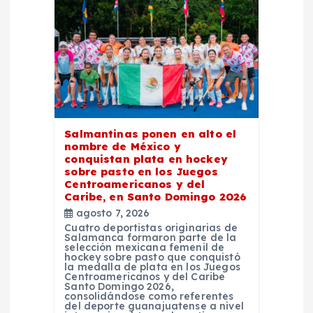
c
i
ó
n
d
Salmantinas ponen en alto el
nombre de México y
conquistan plata en hockey
e
sobre pasto en los Juegos
Centroamericanos y del
Caribe, en Santo Domingo 2026
e
agosto 7, 2026
Cuatro deportistas originarias de
n
Salamanca formaron parte de la
selección mexicana femenil de
hockey sobre pasto que conquistó
t
la medalla de plata en los Juegos
Centroamericanos y del Caribe
Santo Domingo 2026,
consolidándose como referentes
r
del deporte guanajuatense a nivel