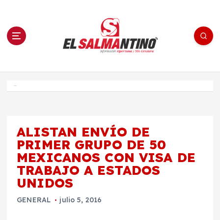
S
a
l
t
a
r
a
l
c
o
El Salmantino - medios/noticias/editorial
n
t
e
Inicio
n
i
d
o
ALISTAN ENVÍO DE
PRIMER GRUPO DE 50
MEXICANOS CON VISA DE
TRABAJO A ESTADOS
UNIDOS
GENERAL
julio 5, 2016