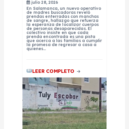
julio 28, 2026
t
En Salamanca, un nuevo operativo
de madres buscadoras reveló
prendas enterradas con manchas
de sangre, hallazgo que refuerza
r
la esperanza de localizar cuerpos
de personas desaparecidas. El
colectivo insiste en que cada
a
prenda encontrada es una pista
que acerca a las familias a cumplir
la promesa de regresar a casa a
quienes…
d
a
LEER COMPLETO
s