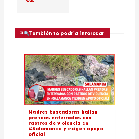
g
a
c
También te podría interesar:
i
ó
n
d
e
Madres buscadoras hallan
e
prendas enterradas con
rastros de violencia en
#Salamanca y exigen apoyo
n
oficial