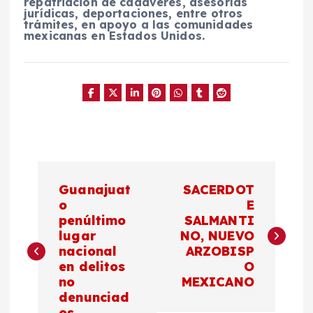
repatriación de cadáveres, asesorías
jurídicas, deportaciones, entre otros
trámites, en apoyo a las comunidades
mexicanas en Estados Unidos.
N
Guanajuat
SACERDOT
a
o
E
penúltimo
SALMANTI
lugar
NO, NUEVO
v
nacional
ARZOBISP
en delitos
O
e
no
MEXICANO
denunciad
os.