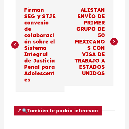
N
Firman
ALISTAN
a
SEG y STJE
ENVÍO DE
convenio
PRIMER
de
GRUPO DE
v
colaboraci
50
ón sobre el
MEXICANO
e
Sistema
S CON
Integral
VISA DE
g
de Justicia
TRABAJO A
Penal para
ESTADOS
a
Adolescent
UNIDOS
es
c
i
También te podría interesar:
ó