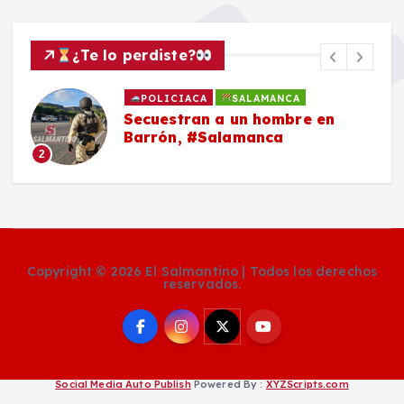
¿Te lo perdiste?
POLICIACA
SALAMANCA
Secuestran a un hombre en
Barrón, #Salamanca
2
Copyright © 2026 El Salmantino | Todos los derechos
reservados.
Social Media Auto Publish
Powered By :
XYZScripts.com