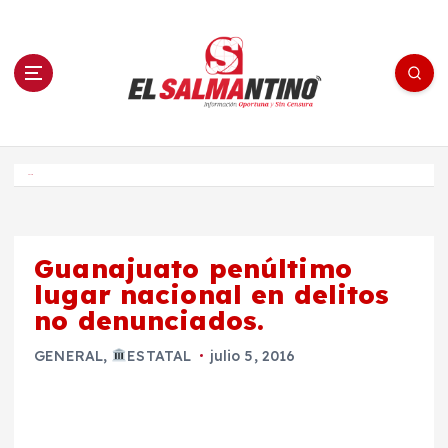
S
a
l
t
a
r
a
l
c
o
El Salmantino - medios/noticias/editorial
n
t
e
Inicio
n
i
d
o
Guanajuato penúltimo
lugar nacional en delitos
no denunciados.
GENERAL
,
ESTATAL
julio 5, 2016