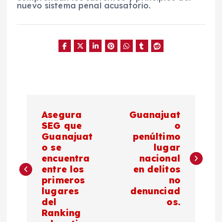
nuevo sistema penal acusatorio.
N
Asegura
Guanajuat
a
SEG que
o
Guanajuat
penúltimo
o se
lugar
v
encuentra
nacional
entre los
en delitos
e
primeros
no
lugares
denunciad
g
del
os.
Ranking