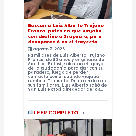
t
r
Buscan a Luis Alberto Trujano
a
Franco, potosino que viajaba
con destino a Irapuato, pero
d
desapareció en el trayecto
agosto 3, 2026
Familiares de Luis Alberto Trujano
a
Franco, de 30 años y originario de
San Luis Potosí, solicitan el apoyo
de la ciudadanía para dar con su
s
paradero, luego de perder
contacto con él cuando viajaba
rumbo a Irapuato. De acuerdo con
sus familiares, Luis Alberto salió de
San Luis Potosí alrededor de las…
LEER COMPLETO