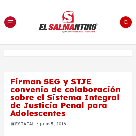
S
a
l
t
a
r
a
l
c
o
El Salmantino - medios/noticias/editorial
n
t
e
Inicio
n
i
d
o
Firman SEG y STJE
convenio de colaboración
sobre el Sistema Integral
de Justicia Penal para
Adolescentes
ESTATAL
julio 5, 2016