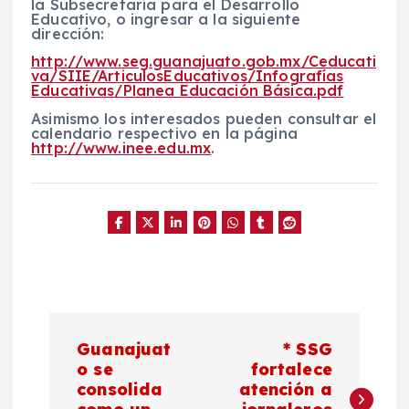
la Subsecretaría para el Desarrollo
Educativo, o ingresar a la siguiente
dirección:
http://www.seg.guanajuato.gob.mx/Ceducati
va/SIIE/ArticulosEducativos/Infografías
Educativas/Planea Educación Básica.pdf
Asimismo los interesados pueden consultar el
calendario respectivo en la página
http://www.inee.edu.mx
.
N
Guanajuat
* SSG
a
o se
fortalece
consolida
atención a