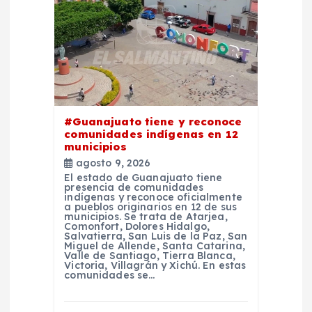
e
e
n
t
#Guanajuato tiene y reconoce
r
comunidades indígenas en 12
municipios
agosto 9, 2026
a
El estado de Guanajuato tiene
presencia de comunidades
indígenas y reconoce oficialmente
d
a pueblos originarios en 12 de sus
municipios. Se trata de Atarjea,
Comonfort, Dolores Hidalgo,
a
Salvatierra, San Luis de la Paz, San
Miguel de Allende, Santa Catarina,
Valle de Santiago, Tierra Blanca,
Victoria, Villagrán y Xichú. En estas
s
comunidades se…