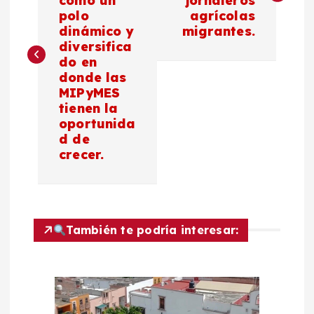
como un
jornaleros
v
polo
agrícolas
dinámico y
migrantes.
e
diversifica
do en
g
donde las
MIPyMES
a
tienen la
oportunida
c
d de
crecer.
i
ó
También te podría interesar:
n
d