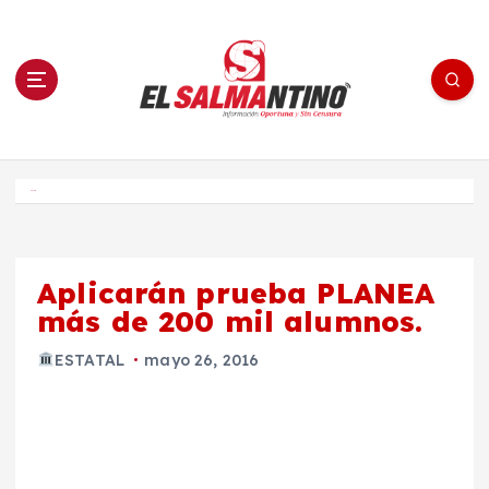
S
a
l
t
a
r
a
l
c
o
El Salmantino - medios/noticias/editorial
n
t
e
Inicio
n
i
d
o
Aplicarán prueba PLANEA
más de 200 mil alumnos.
ESTATAL
mayo 26, 2016