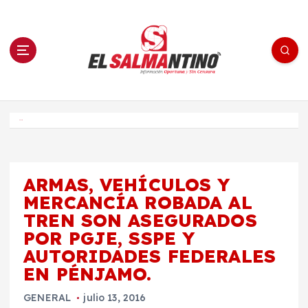
S
a
l
t
a
r
a
l
c
o
El Salmantino - medios/noticias/editorial
n
t
e
Inicio
n
i
d
o
ARMAS, VEHÍCULOS Y
MERCANCÍA ROBADA AL
TREN SON ASEGURADOS
POR PGJE, SSPE Y
AUTORIDADES FEDERALES
EN PÉNJAMO.
GENERAL
julio 13, 2016