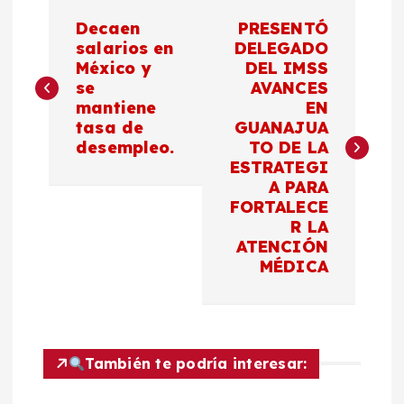
N
Decaen
PRESENTÓ
a
salarios en
DELEGADO
México y
DEL IMSS
se
AVANCES
v
mantiene
EN
tasa de
GUANAJUA
e
desempleo.
TO DE LA
ESTRATEGI
g
A PARA
FORTALECE
a
R LA
ATENCIÓN
c
MÉDICA
i
ó
También te podría interesar: