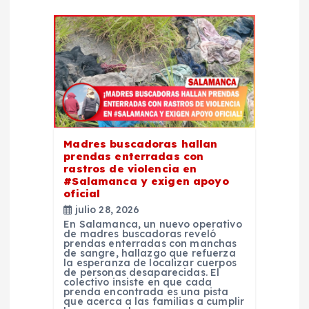
n
d
e
e
n
Madres buscadoras hallan
prendas enterradas con
t
rastros de violencia en
#Salamanca y exigen apoyo
oficial
r
julio 28, 2026
En Salamanca, un nuevo operativo
a
de madres buscadoras reveló
prendas enterradas con manchas
de sangre, hallazgo que refuerza
la esperanza de localizar cuerpos
d
de personas desaparecidas. El
colectivo insiste en que cada
prenda encontrada es una pista
a
que acerca a las familias a cumplir