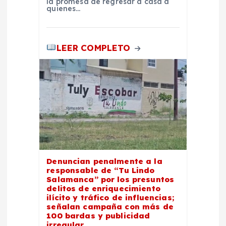
la promesa de regresar a casa a
quienes…
s
LEER COMPLETO
Denuncian penalmente a la
responsable de “Tu Lindo
Salamanca” por los presuntos
delitos de enriquecimiento
ilícito y tráfico de influencias;
señalan campaña con más de
100 bardas y publicidad
irregular