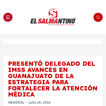
S
a
l
t
a
r
a
l
c
o
El Salmantino - medios/noticias/editorial
n
t
e
Inicio
n
i
d
o
PRESENTÓ DELEGADO DEL
IMSS AVANCES EN
GUANAJUATO DE LA
ESTRATEGIA PARA
FORTALECER LA ATENCIÓN
MÉDICA
GENERAL
julio 14, 2016