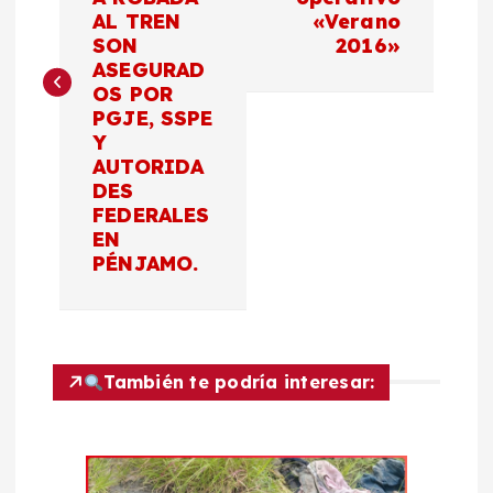
AL TREN
«Verano
e
SON
2016»
ASEGURAD
g
OS POR
PGJE, SSPE
a
Y
AUTORIDA
c
DES
FEDERALES
EN
i
PÉNJAMO.
ó
n
También te podría interesar:
d
e