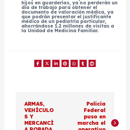
hijos en guarderías, ya no perderán un
día de trabajo para obtener el
documento de valoración médica, ya
que podrán presentar el justificante
médico de un pediatría particular,
ahorrándose 1.2 millones de visitas a
la Unidad de Medicina Familiar.
N
ARMAS,
Policía
a
VEHÍCULO
Federal
S Y
puso en
MERCANCÍ
marcha el
v
A ROBADA
operativo