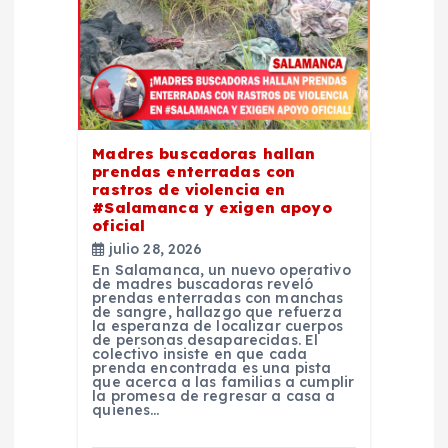
e
n
t
Madres buscadoras hallan
r
prendas enterradas con
rastros de violencia en
#Salamanca y exigen apoyo
a
oficial
julio 28, 2026
d
En Salamanca, un nuevo operativo
de madres buscadoras reveló
prendas enterradas con manchas
a
de sangre, hallazgo que refuerza
la esperanza de localizar cuerpos
de personas desaparecidas. El
colectivo insiste en que cada
s
prenda encontrada es una pista
que acerca a las familias a cumplir
la promesa de regresar a casa a
quienes…