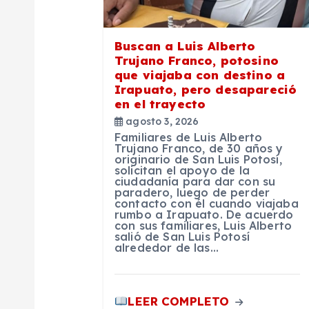
d
e
Buscan a Luis Alberto
Trujano Franco, potosino
e
que viajaba con destino a
Irapuato, pero desapareció
en el trayecto
n
agosto 3, 2026
Familiares de Luis Alberto
t
Trujano Franco, de 30 años y
originario de San Luis Potosí,
solicitan el apoyo de la
ciudadanía para dar con su
r
paradero, luego de perder
contacto con él cuando viajaba
rumbo a Irapuato. De acuerdo
a
con sus familiares, Luis Alberto
salió de San Luis Potosí
alrededor de las…
d
LEER COMPLETO