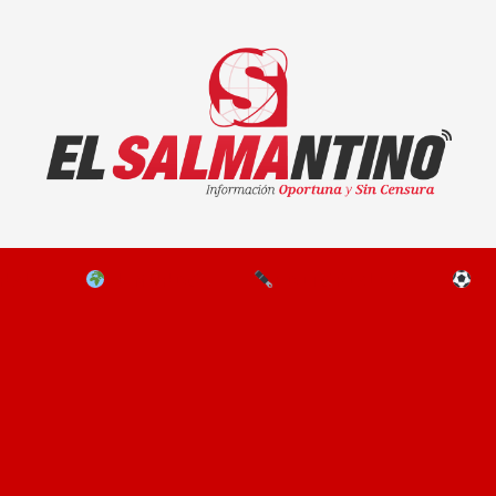
El Salmantino - medios/noticias/editorial
NAL
EL MUNDO
EDITORIALES
D