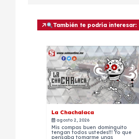
a
v
También te podría interesar:
e
g
a
c
i
La Chachalaca
agosto 2, 2026
ó
Mis compas buen dominguito
tengan todos ustedes!!! Yo que
pensaba tomarme unas