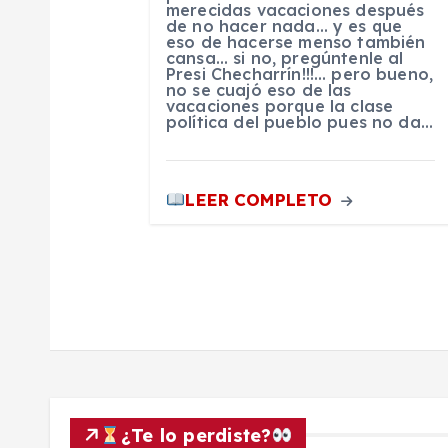
n
merecidas vacaciones después
de no hacer nada… y es que
eso de hacerse menso también
d
cansa… si no, pregúntenle al
Presi Checharrín!!!… pero bueno,
no se cuajó eso de las
vacaciones porque la clase
e
política del pueblo pues no da…
e
LEER COMPLETO
n
t
r
a
¿Te lo perdiste?