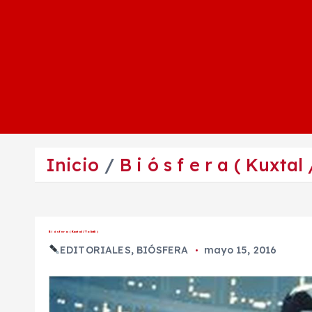
Inicio
B i ó s f e r a ( Kuxtal /
B i ó s f e r a ( Kuxtal / Yolistli )
EDITORIALES
,
BIÓSFERA
mayo 15, 2016