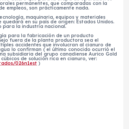
aborales permanentes, que comparadas con la
 de empleos, son prácticamente nada.
tecnología, maquinaria, equipos y materiales
e quedará en su país de origen: Estados Unidos.
para la industria nacional.
gía para la fabricación de un producto
ejo fuera de la planta productora sea el
ples accidentes que involucran al cianuro de
gua lo confirman ( el último conocido ocurrió el
na subsidiaria del grupo canadiense Aurico Gold
úbicos de solución rica en cianuro, ver:
tados/026n1est
)