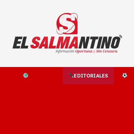
El Salmantino - medios/noticias/editorial
NAL
EL MUNDO
EDITORIALES
D