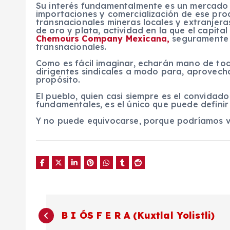
Su interés fundamentalmente es un mercado 
importaciones y comercialización de ese pr
transnacionales mineras locales y extranjer
de oro y plata, actividad en la que el capita
Chemours Company Mexicana,
seguramente e
transnacionales.
Como es fácil imaginar, echarán mano de todo
dirigentes sindicales a modo para, aprovecha
propósito.
El pueblo, quien casi siempre es el convidad
fundamentales, es el único que puede definir
Y no puede equivocarse, porque podríamos viv
N
B I ÓS F E R A (Kuxtlal Yolistli)