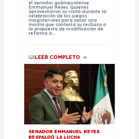
d
el senador guanajuatense
Emmanuel Reyes. Quienes
aprovecharon su visita durante la
celebración de los juegos
a
magisteriales para sacar una
manta que contenía su rechazo a
la propuesta de modificación de
s
reforma a…
LEER COMPLETO
SENADOR EMMANUEL REYES
RESPALDÓ LA LUCHA