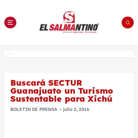
S
a
l
t
a
r
a
l
c
o
El Salmantino - medios/noticias/editorial
n
t
e
Inicio
n
i
d
o
Buscará SECTUR
Guanajuato un Turismo
Sustentable para Xichú
BOLETIN DE PRENSA
julio 2, 2016