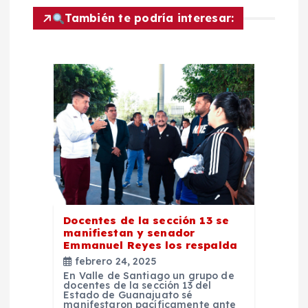
ó
También te podría interesar:
n
d
e
e
n
t
Docentes de la sección 13 se
manifiestan y senador
Emmanuel Reyes los respalda
r
febrero 24, 2025
En Valle de Santiago un grupo de
a
docentes de la sección 13 del
Estado de Guanajuato sé
manifestaron pacíficamente ante