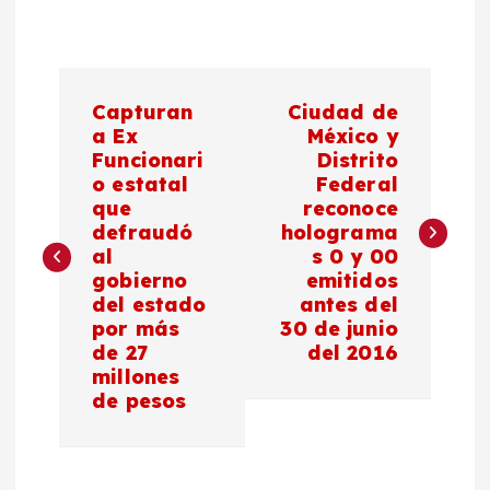
N
Capturan
Ciudad de
a
a Ex
México y
Funcionari
Distrito
o estatal
Federal
v
que
reconoce
defraudó
holograma
e
al
s 0 y 00
gobierno
emitidos
g
del estado
antes del
por más
30 de junio
a
de 27
del 2016
millones
c
de pesos
i