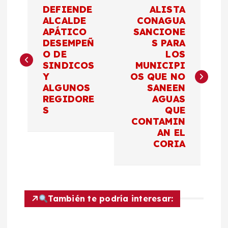
N
DEFIENDE
ALISTA
a
ALCALDE
CONAGUA
APÁTICO
SANCIONE
DESEMPEÑ
S PARA
v
O DE
LOS
SINDICOS
MUNICIPI
e
Y
OS QUE NO
ALGUNOS
SANEEN
g
REGIDORE
AGUAS
S
QUE
a
CONTAMIN
AN EL
c
CORIA
i
ó
También te podría interesar:
n