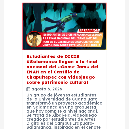
d
e
e
n
Estudiantes de DICIS
#Salamanca llegan a la final
t
nacional del «Game Jam» del
INAH en el Castillo de
Chapultepec con videojuego
r
sobre patrimonio cultural
agosto 6, 2026
a
Un grupo de jóvenes estudiantes
de la Universidad de Guanajuato
transformó un proyecto académico
d
en Salamanca en una propuesta
que hoy compite a nivel nacional.
Se trata de Xibal-Ha, videojuego
creado por estudiantes de Artes
a
Digitales del Campus Irapuato–
Salamanca, inspirado en el cenote