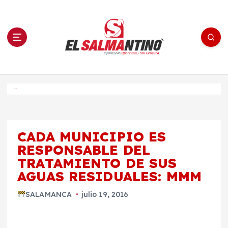
S
a
l
t
a
r
a
l
c
o
El Salmantino - medios/noticias/editorial
n
t
e
Inicio
n
i
d
o
CADA MUNICIPIO ES
RESPONSABLE DEL
TRATAMIENTO DE SUS
AGUAS RESIDUALES: MMM
SALAMANCA
julio 19, 2016