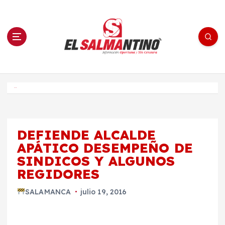
S
a
l
t
a
r
a
l
c
o
El Salmantino - medios/noticias/editorial
n
t
e
Inicio
n
i
d
o
DEFIENDE ALCALDE
APÁTICO DESEMPEÑO DE
SINDICOS Y ALGUNOS
REGIDORES
SALAMANCA
julio 19, 2016