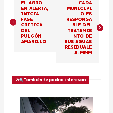
EL AGRO
CADA
a
EN ALERTA,
MUNICIPI
INICIA
O ES
FASE
RESPONSA
v
CRITICA
BLE DEL
DEL
TRATAMIE
e
PULGÓN
NTO DE
AMARILLO
SUS AGUAS
g
RESIDUALE
S: MMM
a
c
También te podría interesar:
i
ó
n