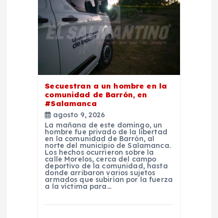
d
e
e
n
Secuestran a un hombre en la
comunidad de Barrón, en
#Salamanca
t
agosto 9, 2026
La mañana de este domingo, un
r
hombre fue privado de la libertad
en la comunidad de Barrón, al
norte del municipio de Salamanca.
Los hechos ocurrieron sobre la
a
calle Morelos, cerca del campo
deportivo de la comunidad, hasta
donde arribaron varios sujetos
d
armados que subirían por la fuerza
a la víctima para…
a