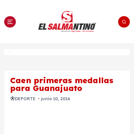
S
a
l
t
a
r
a
l
c
o
El Salmantino - medios/noticias/editorial
n
t
e
Inicio
n
i
d
o
Caen primeras medallas
para Guanajuato
DEPORTE
junio 10, 2016