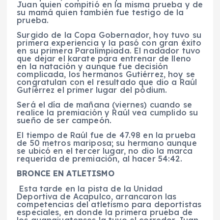
Juan quien compitió en la misma prueba y de
su mamá quien también fue testigo de la
prueba.
Surgido de la Copa Gobernador, hoy tuvo su
primera experiencia y la pasó con gran éxito
en su primera Paralimpiada. El nadador tuvo
que dejar el karate para entrenar de lleno
en la natación y aunque fue decisión
complicada, los hermanos Gutiérrez, hoy se
congratulan con el resultado que dio a Raúl
Gutiérrez el primer lugar del pódium.
Será el día de mañana (viernes) cuando se
realice la premiación y Raúl vea cumplido su
sueño de ser campeón.
El tiempo de Raúl fue de 47.98 en la prueba
de 50 metros mariposa; su hermano aunque
se ubicó en el tercer lugar, no dio la marca
requerida de premiación, al hacer 54:42.
BRONCE EN ATLETISMO
Esta tarde en la pista de la Unidad
Deportiva de Acapulco, arrancaron las
competencias del atletismo para deportistas
especiales, en donde la primera prueba de
los guanajuatenses la tuvo el corredor Juan