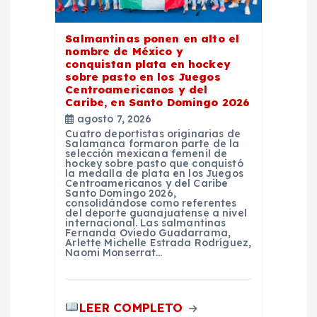
e
n
Salmantinas ponen en alto el
nombre de México y
t
conquistan plata en hockey
sobre pasto en los Juegos
Centroamericanos y del
r
Caribe, en Santo Domingo 2026
agosto 7, 2026
a
Cuatro deportistas originarias de
Salamanca formaron parte de la
selección mexicana femenil de
hockey sobre pasto que conquistó
d
la medalla de plata en los Juegos
Centroamericanos y del Caribe
Santo Domingo 2026,
a
consolidándose como referentes
del deporte guanajuatense a nivel
internacional. Las salmantinas
Fernanda Oviedo Guadarrama,
s
Arlette Michelle Estrada Rodríguez,
Naomi Monserrat…
LEER COMPLETO