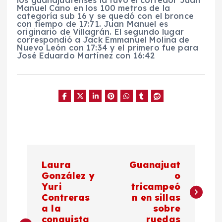
Manuel Cano en los 100 metros de la
categoría sub 16 y se quedó con el bronce
con tiempo de 17:71. Juan Manuel es
originario de Villagrán. El segundo lugar
correspondió a Jack Emmanuel Molina de
Nuevo León con 17:34 y el primero fue para
José Eduardo Martínez con 16:42
N
Laura
Guanajuat
a
González y
o
Yuri
tricampeó
Contreras
n en sillas
v
a la
sobre
conquista
ruedas