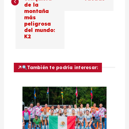
e
de la
montaña
g
más
peligrosa
a
del mundo:
K2
c
i
También te podría interesar:
ó
n
d
e