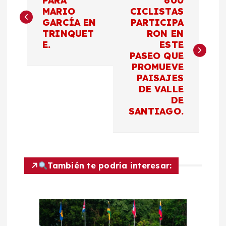
a
PARA
600
MARIO
CICLISTAS
GARCÍA EN
PARTICIPA
v
TRINQUET
RON EN
E.
ESTE
e
PASEO QUE
PROMUEVE
g
PAISAJES
DE VALLE
a
DE
SANTIAGO.
c
i
También te podría interesar:
ó
n