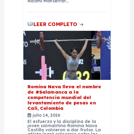
Naomi Monserrat…
LEER COMPLETO
Romina Nava lleva el nombre
de #Salamanca a la
competencia mundial del
levantamiento de pesas en
Cali, Colombia
julio 14, 2026
El esfuerzo y la disciplina de la
joven salmantina Romina Nava
Castillo volvieron a dar frutos. La