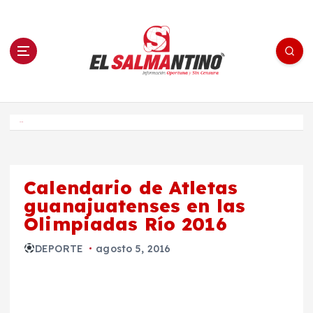
S
a
l
t
a
r
a
l
c
o
El Salmantino - medios/noticias/editorial
n
t
e
Inicio
n
i
d
o
Calendario de Atletas
guanajuatenses en las
Olimpiadas Río 2016
DEPORTE
agosto 5, 2016