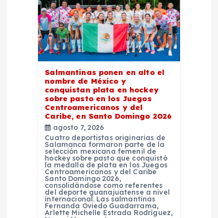
d
e
e
n
Salmantinas ponen en alto el
nombre de México y
t
conquistan plata en hockey
sobre pasto en los Juegos
Centroamericanos y del
r
Caribe, en Santo Domingo 2026
agosto 7, 2026
a
Cuatro deportistas originarias de
Salamanca formaron parte de la
selección mexicana femenil de
hockey sobre pasto que conquistó
d
la medalla de plata en los Juegos
Centroamericanos y del Caribe
Santo Domingo 2026,
a
consolidándose como referentes
del deporte guanajuatense a nivel
internacional. Las salmantinas
Fernanda Oviedo Guadarrama,
s
Arlette Michelle Estrada Rodríguez,