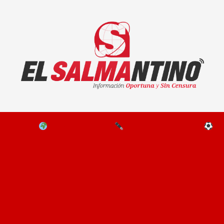
El Salmantino - medios/noticias/editorial
NAL
EL MUNDO
EDITORIALES
D