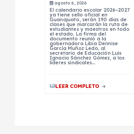
agosto 6, 2026
n
El calendario escolar 2026–2027
ya tiene sello oficial en
Guanajuato, serán 190 días de
clases que marcarán la ruta de
t
estudiantes y maestros en todo
el estado. La firma del
documento reunió a la
r
gobernadora Libia Dennise
García Muñoz Ledo, al
secretario de Educación Luis
Ignacio Sánchez Gómez, a los
a
líderes sindicales…
d
LEER COMPLETO
a
s