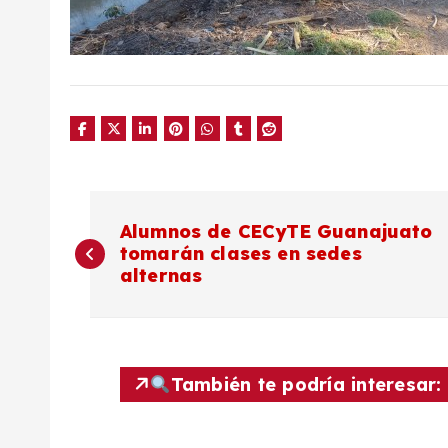
N
Alumnos de CECyTE Guanajuato
tomarán clases en sedes
a
alternas
v
e
También te podría interesar:
g