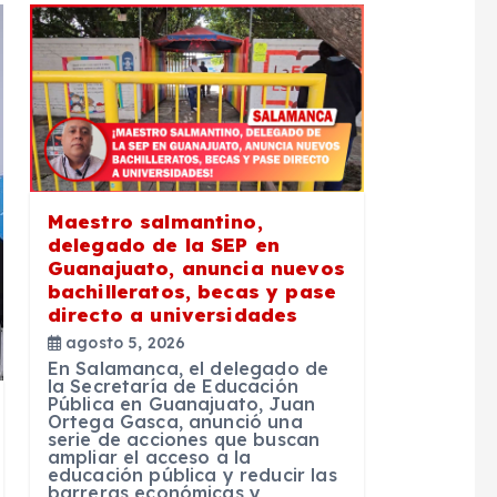
Maestro salmantino,
delegado de la SEP en
Guanajuato, anuncia nuevos
bachilleratos, becas y pase
directo a universidades
agosto 5, 2026
En Salamanca, el delegado de
la Secretaría de Educación
Pública en Guanajuato, Juan
Ortega Gasca, anunció una
serie de acciones que buscan
ampliar el acceso a la
educación pública y reducir las
barreras económicas y