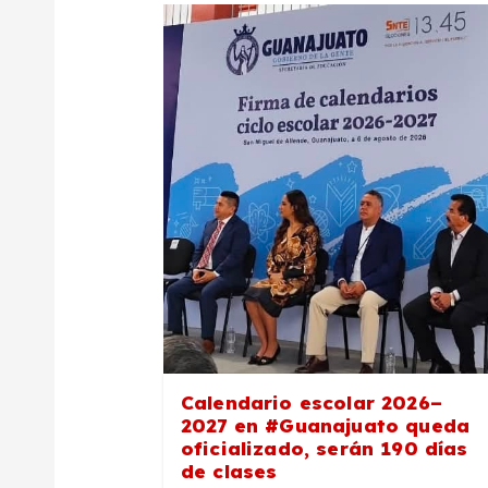
a
c
i
ó
n
d
e
Calendario escolar 2026–
2027 en #Guanajuato queda
oficializado, serán 190 días
e
de clases