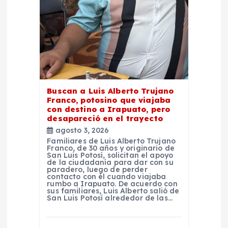
e
n
t
r
Buscan a Luis Alberto Trujano
Franco, potosino que viajaba
a
con destino a Irapuato, pero
desapareció en el trayecto
d
agosto 3, 2026
Familiares de Luis Alberto Trujano
Franco, de 30 años y originario de
a
San Luis Potosí, solicitan el apoyo
de la ciudadanía para dar con su
paradero, luego de perder
contacto con él cuando viajaba
s
rumbo a Irapuato. De acuerdo con
sus familiares, Luis Alberto salió de
San Luis Potosí alrededor de las…