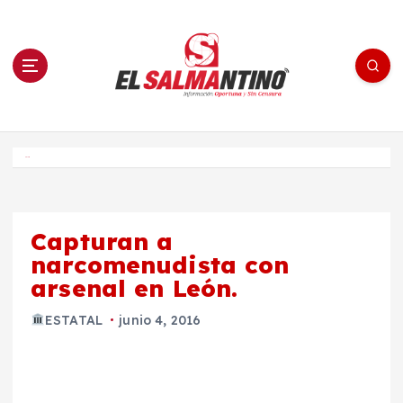
S
a
l
t
a
r
a
l
c
o
El Salmantino - medios/noticias/editorial
n
t
e
Inicio
n
i
d
o
Capturan a
narcomenudista con
arsenal en León.
ESTATAL
junio 4, 2016