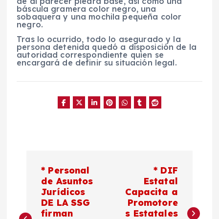
de al parecer piedra base, así como una
báscula gramera color negro, una
sobaquera y una mochila pequeña color
negro.
Tras lo ocurrido, todo lo asegurado y la
persona detenida quedó a disposición de la
autoridad correspondiente quien se
encargará de definir su situación legal.
N
* Personal
* DIF
a
de Asuntos
Estatal
Jurídicos
Capacita a
DE LA SSG
Promotore
v
firman
s Estatales