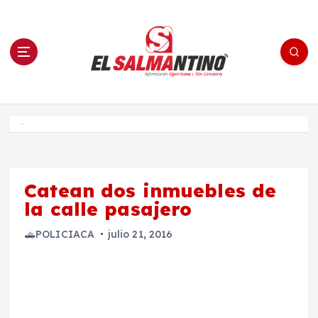
S
a
l
t
a
r
a
l
c
o
El Salmantino - medios/noticias/editorial
n
t
e
Inicio
n
i
d
o
Catean dos inmuebles de
la calle pasajero
POLICIACA
julio 21, 2016