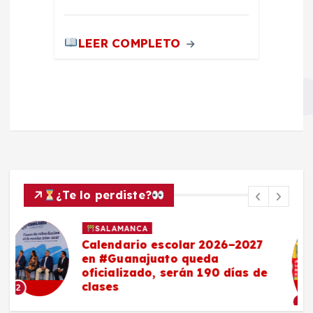
LEER COMPLETO
¿Te lo perdiste?
SALAMANCA
Maestro salmantino, delegado
de la SEP en Guanajuato,
anuncia nuevos bachilleratos,
becas y pase directo a
universidades
3