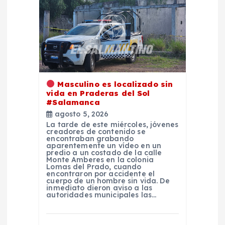
d
e
e
n
Masculino es localizado sin
t
vida en Praderas del Sol
#Salamanca
agosto 5, 2026
r
La tarde de este miércoles, jóvenes
creadores de contenido se
encontraban grabando
a
aparentemente un vídeo en un
predio a un costado de la calle
Monte Amberes en la colonia
d
Lomas del Prado, cuando
encontraron por accidente el
cuerpo de un hombre sin vida. De
inmediato dieron aviso a las
a
autoridades municipales las…
s