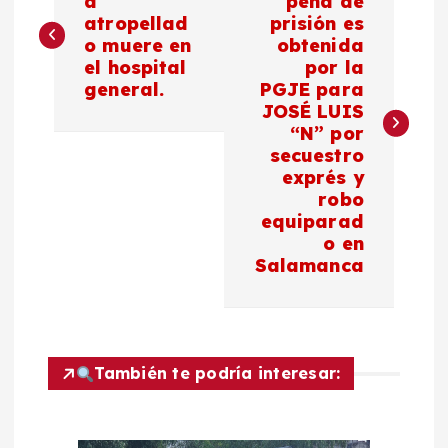
a
a
pena de
atropellad
prisión es
o muere en
obtenida
v
el hospital
por la
general.
PGJE para
e
JOSÉ LUIS
“N” por
g
secuestro
exprés y
a
robo
equiparad
c
o en
Salamanca
i
ó
También te podría interesar:
n