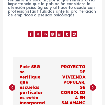
rendimiento escolar, por lo que reiteraron la
importancia que la población considere la
atención psicológica y al hacerlo acuda con
profesionistas titulados ante la proliferación
de empíricos o pseudo psicólogos.
N
Pide SEG
PROYECTO
a
se
DE
verifique
VIVIENDA
que
POPULAR,
v
escuelas
SE
particular
CONSOLID
e
es estén
A EN
incorporad
SALAMANC