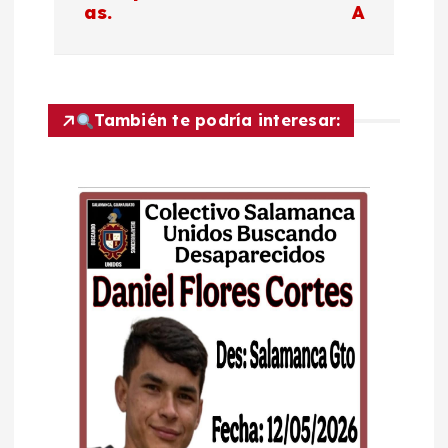
g
as.
A
a
c
También te podría interesar:
i
ó
n
d
e
e