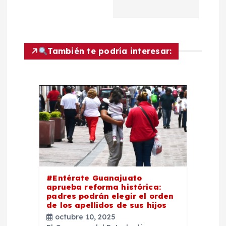
a
c
También te podría interesar:
i
ó
n
d
e
e
#Entérate Guanajuato
aprueba reforma histórica:
padres podrán elegir el orden
n
de los apellidos de sus hijos
octubre 10, 2025