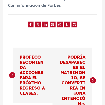
Con información de Forbes
N
PROFECO
PODRÍA
a
RECOMIEN
DESAPAREC
DA
ER EL
ACCIONES
MATRIMON
v
PARA EL
IO, SE
PRÓXIMO
CONVERTI
e
REGRESO A
RÍA EN
CLASES.
«UNA
g
INTENCIÓ
N».