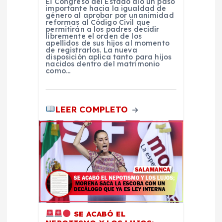
t
El Congreso del Estado dio un paso
importante hacia la igualdad de
género al aprobar por unanimidad
reformas al Código Civil que
r
permitirán a los padres decidir
libremente el orden de los
apellidos de sus hijos al momento
a
de registrarlos. La nueva
disposición aplica tanto para hijos
nacidos dentro del matrimonio
como…
d
a
LEER COMPLETO
s
SE ACABÓ EL