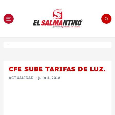
S
a
l
t
a
r
a
l
c
o
El Salmantino - medios/noticias/editorial
n
t
e
Inicio
n
i
d
o
CFE SUBE TARIFAS DE LUZ.
ACTUALIDAD
julio 4, 2016