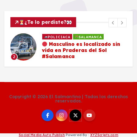
¿Te lo perdiste?
POLICIACA
SALAMANCA
Masculino es localizado sin
vida en Praderas del Sol
#Salamanca
2
Copyright © 2026 El Salmantino | Todos los derechos
reservados.
Social Media Auto Publish
Powered By :
XYZScripts.com