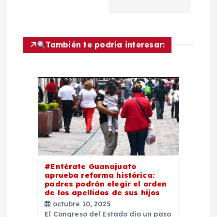
a
c
También te podría interesar:
i
ó
n
d
e
e
#Entérate Guanajuato
aprueba reforma histórica:
padres podrán elegir el orden
n
de los apellidos de sus hijos
octubre 10, 2025
El Congreso del Estado dio un paso