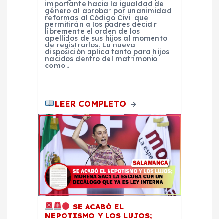
t
importante hacia la igualdad de
género al aprobar por unanimidad
reformas al Código Civil que
r
permitirán a los padres decidir
libremente el orden de los
apellidos de sus hijos al momento
a
de registrarlos. La nueva
disposición aplica tanto para hijos
nacidos dentro del matrimonio
como…
d
a
LEER COMPLETO
s
SE ACABÓ EL
NEPOTISMO Y LOS LUJOS;