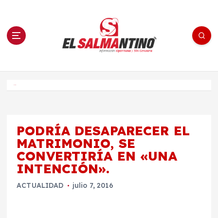
S
a
l
t
a
r
a
l
c
o
El Salmantino - medios/noticias/editorial
n
t
e
Inicio
n
i
d
o
PODRÍA DESAPARECER EL
MATRIMONIO, SE
CONVERTIRÍA EN «UNA
INTENCIÓN».
ACTUALIDAD
julio 7, 2016