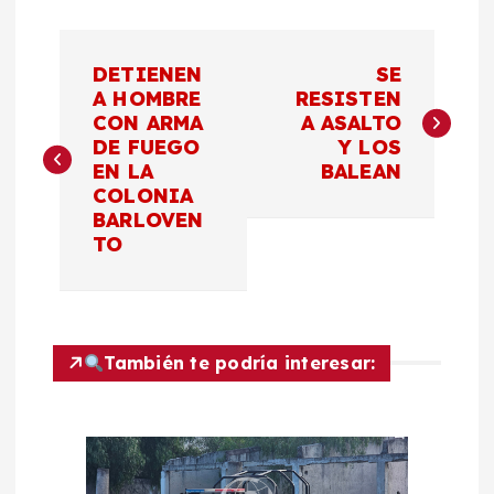
N
DETIENEN
SE
a
A HOMBRE
RESISTEN
CON ARMA
A ASALTO
DE FUEGO
Y LOS
v
EN LA
BALEAN
COLONIA
e
BARLOVEN
TO
g
a
c
También te podría interesar:
i
ó