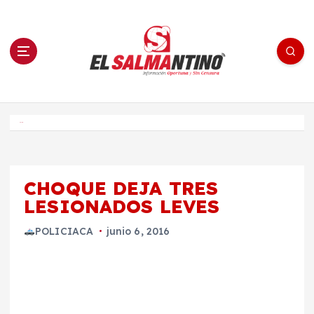
S
a
l
t
a
r
a
l
c
o
El Salmantino - medios/noticias/editorial
n
t
e
Inicio
n
i
d
o
CHOQUE DEJA TRES
LESIONADOS LEVES
POLICIACA
junio 6, 2016