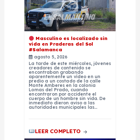
n
d
Masculino es localizado sin
e
vida en Praderas del Sol
#Salamanca
e
agosto 5, 2026
La tarde de este miércoles, jóvenes
creadores de contenido se
n
encontraban grabando
aparentemente un vídeo en un
predio a un costado de la calle
t
Monte Amberes en la colonia
Lomas del Prado, cuando
encontraron por accidente el
cuerpo de un hombre sin vida. De
r
inmediato dieron aviso a las
autoridades municipales las…
a
LEER COMPLETO
d