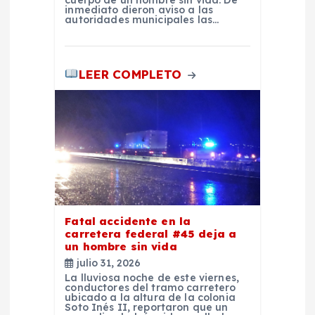
cuerpo de un hombre sin vida. De
inmediato dieron aviso a las
t
autoridades municipales las…
r
LEER COMPLETO
a
d
a
s
Fatal accidente en la
carretera federal #45 deja a
un hombre sin vida
julio 31, 2026
La lluviosa noche de este viernes,
conductores del tramo carretero
ubicado a la altura de la colonia
Soto Inés II, reportaron que un