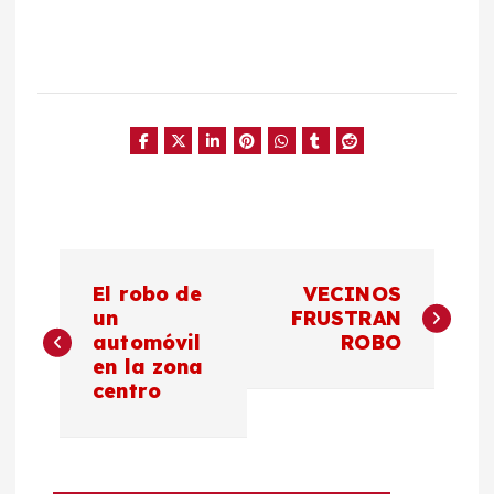
N
El robo de
VECINOS
a
un
FRUSTRAN
automóvil
ROBO
en la zona
v
centro
e
g