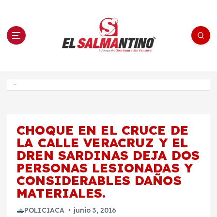
S
a
l
t
a
r
a
l
c
o
El Salmantino - medios/noticias/editorial
n
t
e
Inicio
n
i
d
o
CHOQUE EN EL CRUCE DE
LA CALLE VERACRUZ Y EL
DREN SARDINAS DEJA DOS
PERSONAS LESIONADAS Y
CONSIDERABLES DAÑOS
MATERIALES.
POLICIACA
junio 3, 2016