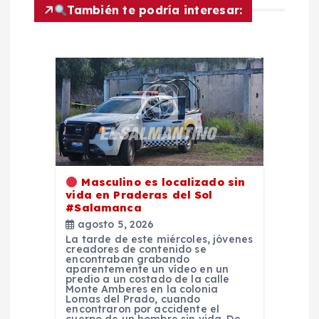
También te podría interesar:
a
c
i
ó
n
Masculino es localizado sin
vida en Praderas del Sol
d
#Salamanca
agosto 5, 2026
e
La tarde de este miércoles, jóvenes
creadores de contenido se
encontraban grabando
e
aparentemente un vídeo en un
predio a un costado de la calle
Monte Amberes en la colonia
Lomas del Prado, cuando
n
encontraron por accidente el