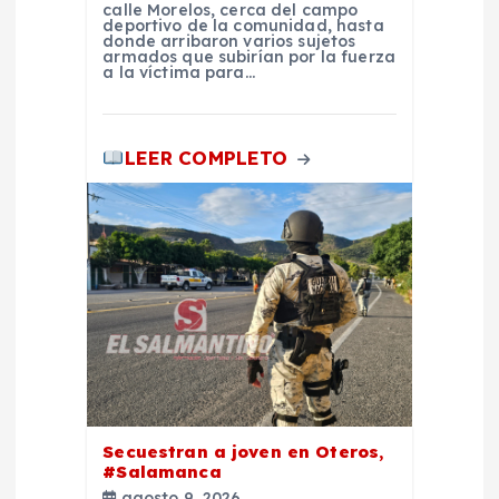
calle Morelos, cerca del campo
d
deportivo de la comunidad, hasta
donde arribaron varios sujetos
armados que subirían por la fuerza
a la víctima para…
a
s
LEER COMPLETO
Secuestran a joven en Oteros,
#Salamanca
agosto 9, 2026