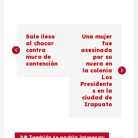
N
Sale ileso
Una mujer
a
al chocar
fue
contra
asesinada
muro de
por su
v
contención
nuera en
la colonia
e
Los
Presidente
g
s en la
ciudad de
a
Irapuato
c
i
También te podría interesar: