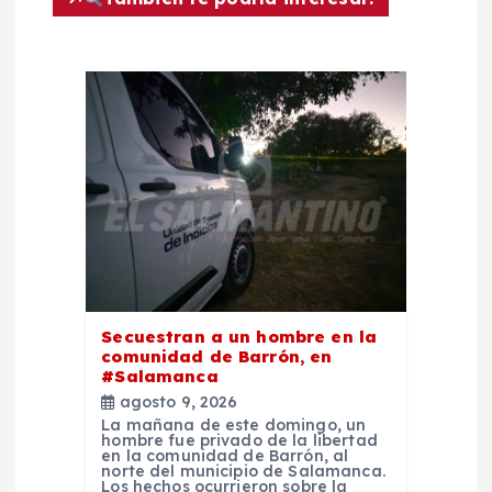
ó
n
d
e
e
n
Secuestran a un hombre en la
t
comunidad de Barrón, en
#Salamanca
agosto 9, 2026
r
La mañana de este domingo, un
hombre fue privado de la libertad
en la comunidad de Barrón, al
a
norte del municipio de Salamanca.
Los hechos ocurrieron sobre la