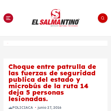
S
a
l
t
a
r
a
l
c
o
El Salmantino - medios/noticias/editorial
n
t
e
Inicio
n
i
d
o
Choque entre patrulla de
las fuerzas de seguridad
publica del estado y
microbús de la ruta 14
deja 5 personas
lesionadas.
POLICIACA
junio 27, 2016