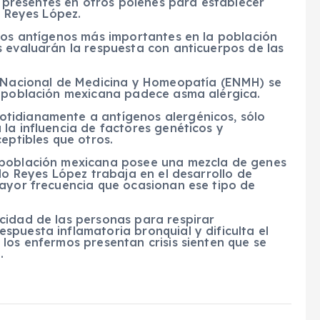
presentes en otros pólenes para establecer
ó Reyes López.
 los antígenos más importantes en la población
s evaluarán la respuesta con anticuerpos de las
a Nacional de Medicina y Homeopatía (ENMH) se
a población mexicana padece asma alérgica.
tidianamente a antígenos alergénicos, sólo
la influencia de factores genéticos y
eptibles que otros.
 población mexicana posee una mezcla de genes
llo Reyes López trabaja en el desarrollo de
mayor frecuencia que ocasionan ese tipo de
cidad de las personas para respirar
puesta inflamatoria bronquial y dificulta el
los enfermos presentan crisis sienten que se
.