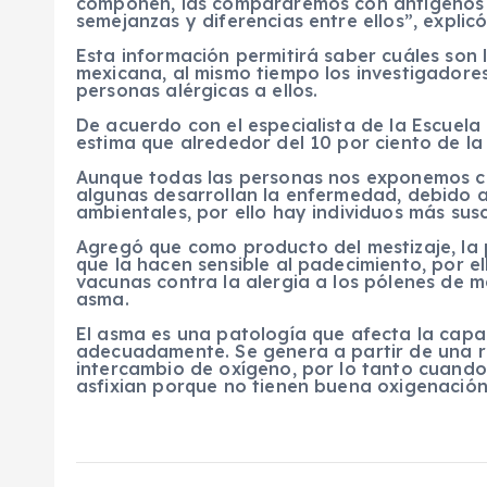
componen, las compararemos con antígenos 
semejanzas y diferencias entre ellos”, explic
Esta información permitirá saber cuáles son
mexicana, al mismo tiempo los investigadore
personas alérgicas a ellos.
De acuerdo con el especialista de la Escuel
estima que alrededor del 10 por ciento de l
Aunque todas las personas nos exponemos co
algunas desarrollan la enfermedad, debido a 
ambientales, por ello hay individuos más susc
Agregó que como producto del mestizaje, la
que la hacen sensible al padecimiento, por e
vacunas contra la alergia a los pólenes de 
asma.
El asma es una patología que afecta la capa
adecuadamente. Se genera a partir de una res
intercambio de oxígeno, por lo tanto cuando 
asfixian porque no tienen buena oxigenación