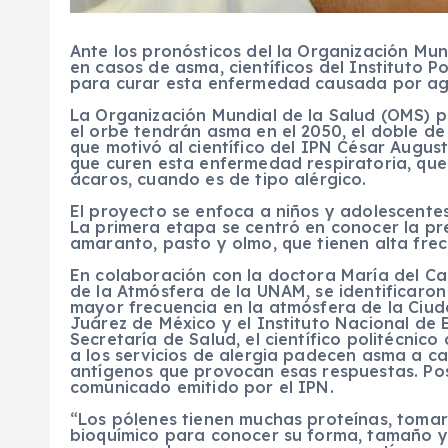
Ante los pronósticos del la Organización Mun
en casos de asma, científicos del Instituto P
para curar esta enfermedad causada por ag
La Organización Mundial de la Salud (OMS) p
el orbe tendrán asma en el 2050, el doble d
que motivó al científico del IPN César Augu
que curen esta enfermedad respiratoria, que
ácaros, cuando es de tipo alérgico.
El proyecto se enfoca a niños y adolescente
La primera etapa se centró en conocer la pre
amaranto, pasto y olmo, que tienen alta fre
En colaboración con la doctora María del Ca
de la Atmósfera de la UNAM, se identificaron
mayor frecuencia en la atmósfera de la Ciud
Juárez de México y el Instituto Nacional de
Secretaría de Salud, el científico politécnic
a los servicios de alergia padecen asma a ca
antígenos que provocan esas respuestas. Pos
comunicado emitido por el IPN.
“Los pólenes tienen muchas proteínas, tomare
bioquímico para conocer su forma, tamaño y