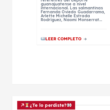
referentes del deporte
guanajuatense a nivel
internacional. Las salmantinas
r
Fernanda Oviedo Guadarrama,
Arlette Michelle Estrada
Rodríguez, Naomi Monserrat…
a
d
LEER COMPLETO
a
s
¿Te lo perdiste?