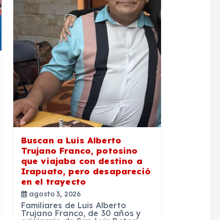
Buscan a Luis Alberto
Trujano Franco, potosino
que viajaba con destino a
Irapuato, pero desapareció
en el trayecto
agosto 3, 2026
Familiares de Luis Alberto
Trujano Franco, de 30 años y