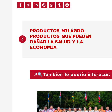
N
PRODUCTOS MILAGRO.
PRODUCTOS QUE PUEDEN
a
DAÑAR LA SALUD Y LA
ECONOMIA
v
e
También te podría interesar:
g
a
c