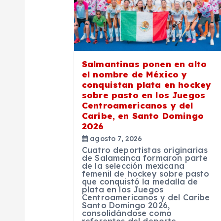
i
ó
Salmantinas ponen en alto
n
el nombre de México y
conquistan plata en hockey
sobre pasto en los Juegos
d
Centroamericanos y del
Caribe, en Santo Domingo
2026
e
agosto 7, 2026
Cuatro deportistas originarias
e
de Salamanca formaron parte
de la selección mexicana
femenil de hockey sobre pasto
que conquistó la medalla de
n
plata en los Juegos
Centroamericanos y del Caribe
Santo Domingo 2026,
t
consolidándose como