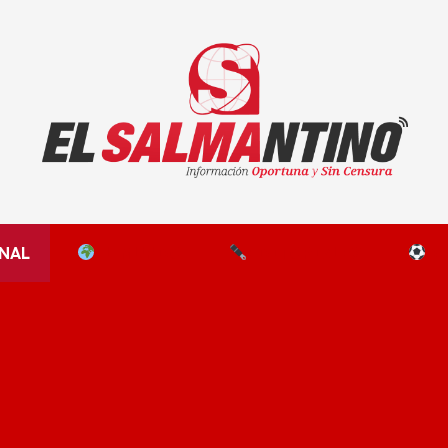
El Salmantino - medios/noticias/editorial
NAL
EL MUNDO
EDITORIALES
D