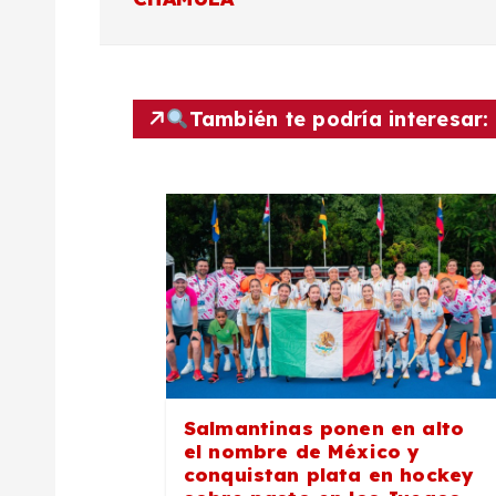
v
e
También te podría interesar:
g
a
c
i
ó
Salmantinas ponen en alto
el nombre de México y
n
conquistan plata en hockey