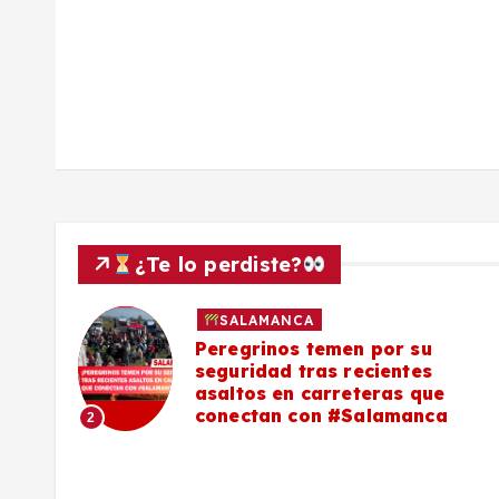
a
s
¿Te lo perdiste?
SALAMANCA
lo a
Peregrinos temen por su
seguridad tras recientes
asaltos en carreteras que
conectan con #Salamanca
2