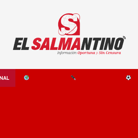
El Salmantino - medios/noticias/editorial
NAL
EL MUNDO
EDITORIALES
D