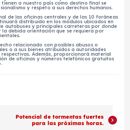
 tienen a nuestro país como destino final se
ofesionalismo y respeto a sus derechos humanos.
al de las oficinas centrales y de las 10 foráneas
ntinuará distribuido en los módulos ubicados en
de autobuses y principales carreteras por donde
r la debida orientación que se requiera por
entales.
hecho relacionado con posibles abusos o
les o a sus bienes atribuidos a autoridades
as respectivas. Además, proporcionará material
ión de oficinas y números telefónicos gratuitos
.
Potencial de tormentas fuertes
para las próximas horas.