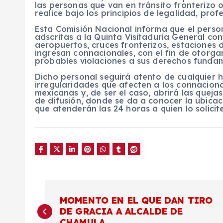
las personas que van en tránsito fronterizo o
realice bajo los principios de legalidad, pr
Esta Comisión Nacional informa que el person
adscritas a la Quinta Visitaduría General co
aeropuertos, cruces fronterizos, estaciones 
ingresan connacionales, con el fin de otorga
probables violaciones a sus derechos fundam
Dicho personal seguirá atento de cualquier 
irregularidades que afecten a los connaciona
mexicanas y, de ser el caso, abrirá las quej
de difusión, donde se da a conocer la ubicac
que atenderán las 24 horas a quien lo solicite
N
MOMENTO EN EL QUE DAN TIRO
DE GRACIA A ALCALDE DE
a
CHAMULA