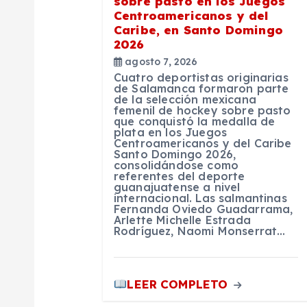
sobre pasto en los Juegos
Centroamericanos y del
d
Caribe, en Santo Domingo
2026
e
agosto 7, 2026
Cuatro deportistas originarias
de Salamanca formaron parte
de la selección mexicana
e
femenil de hockey sobre pasto
que conquistó la medalla de
plata en los Juegos
n
Centroamericanos y del Caribe
Santo Domingo 2026,
consolidándose como
referentes del deporte
t
guanajuatense a nivel
internacional. Las salmantinas
Fernanda Oviedo Guadarrama,
r
Arlette Michelle Estrada
Rodríguez, Naomi Monserrat…
a
LEER COMPLETO
d