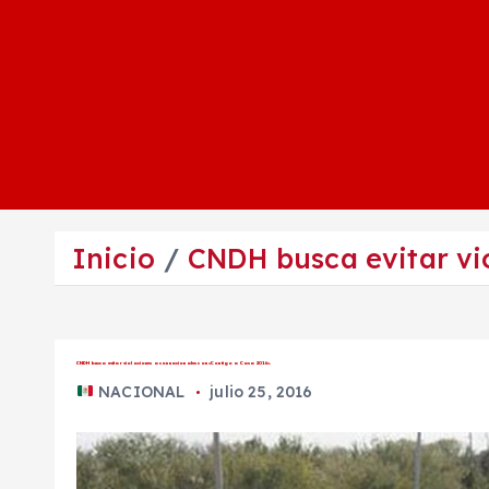
Inicio
CNDH busca evitar vi
CNDH busca evitar violaciones a connacionales con «Contigo a Casa 2016».
NACIONAL
julio 25, 2016