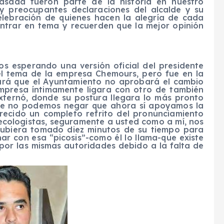
asada fueron parte de la historia en nuestro
 y preocupantes declaraciones del alcalde y su
elebración de quienes hacen la alegría de cada
entrar en tema y recuerden que la mejor opinión
os esperando una versión oficial del presidente
l tema de la empresa Chemours, pero fue en la
iará que el Ayuntamiento no aprobará el cambio
empresa íntimamente ligara con otro de también
externó, donde su postura llegara lo más pronto
que no podemos negar que ahora sí apoyamos la
recido un completo refrito del pronunciamiento
ecologistas, seguramente a usted como a mí, nos
hubiera tomado diez minutos de su tiempo para
inar con esa “picosis”-como él lo llama-que existe
or las mismas autoridades debido a la falta de