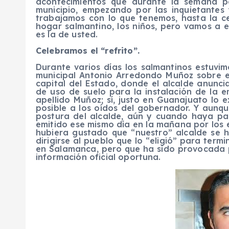
acontecimientos que durante la semana p
municipio, empezando por las inquietantes
trabajamos con lo que tenemos, hasta la c
hogar salmantino, los niños, pero vamos a 
es la de usted.
Celebramos el “refrito”.
Durante varios días los salmantinos estuvim
municipal Antonio Arredondo Muñoz sobre e
capital del Estado, donde el alcalde anunc
de uso de suelo para la instalación de la 
apellido Muñoz; sí, justo en Guanajuato lo 
posible a los oídos del gobernador. Y aun
postura del alcalde, aún y cuando haya pa
emitido ese mismo día en la mañana por los 
hubiera gustado que “nuestro” alcalde se 
dirigirse al pueblo que lo “eligió” para term
en Salamanca, pero que ha sido provocada p
información oficial oportuna.