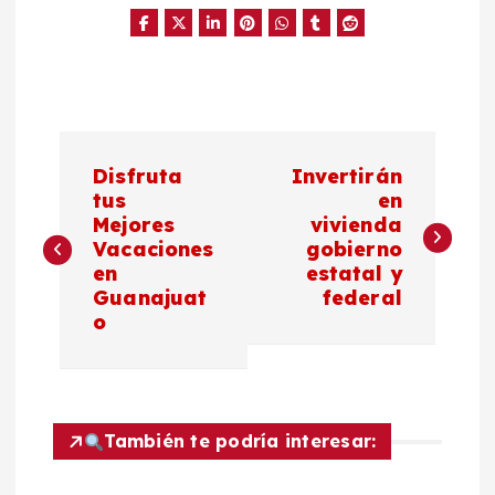
N
Disfruta
Invertirán
a
tus
en
Mejores
vivienda
Vacaciones
gobierno
v
en
estatal y
Guanajuat
federal
e
o
g
a
También te podría interesar:
c