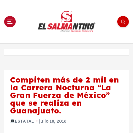
S
a
l
t
a
r
a
l
c
o
El Salmantino - medios/noticias/editorial
n
t
e
Inicio
n
i
d
o
Compiten más de 2 mil en
la Carrera Nocturna “La
Gran Fuerza de México”
que se realiza en
Guanajuato.
ESTATAL
julio 18, 2016