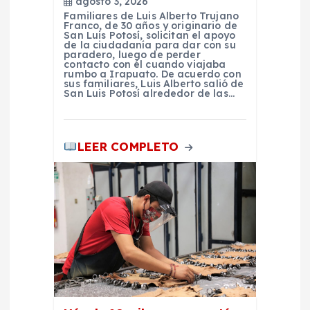
agosto 3, 2026
a
Familiares de Luis Alberto Trujano
Franco, de 30 años y originario de
San Luis Potosí, solicitan el apoyo
d
de la ciudadanía para dar con su
paradero, luego de perder
contacto con él cuando viajaba
rumbo a Irapuato. De acuerdo con
a
sus familiares, Luis Alberto salió de
San Luis Potosí alrededor de las…
s
LEER COMPLETO