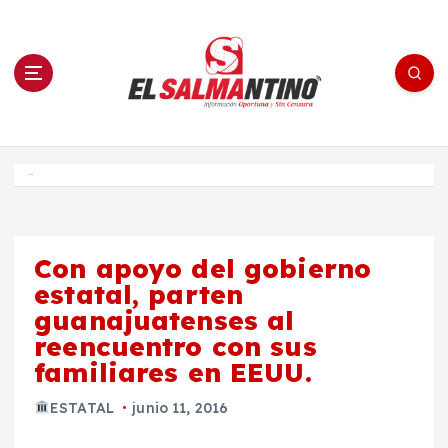
S
a
l
t
a
r
a
l
c
o
El Salmantino - medios/noticias/editorial
n
t
e
Inicio
n
i
d
o
Con apoyo del gobierno
estatal, parten
guanajuatenses al
reencuentro con sus
familiares en EEUU.
ESTATAL
junio 11, 2016