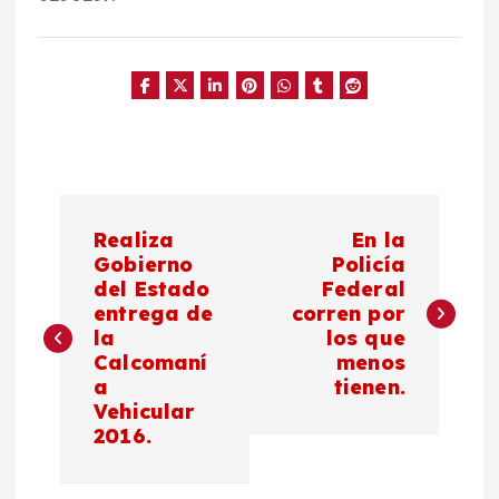
N
Realiza
En la
a
Gobierno
Policía
del Estado
Federal
entrega de
corren por
v
la
los que
Calcomaní
menos
e
a
tienen.
Vehicular
g
2016.
a