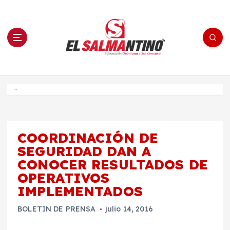
S
a
l
t
a
r
a
l
c
o
El Salmantino - medios/noticias/editorial
n
t
e
Inicio
n
i
d
o
COORDINACIÓN DE
SEGURIDAD DAN A
CONOCER RESULTADOS DE
OPERATIVOS
IMPLEMENTADOS
BOLETIN DE PRENSA
julio 14, 2016