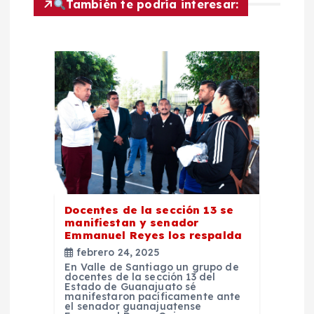
d
También te podría interesar:
e
e
n
t
r
a
Docentes de la sección 13 se
manifiestan y senador
Emmanuel Reyes los respalda
d
febrero 24, 2025
En Valle de Santiago un grupo de
docentes de la sección 13 del
a
Estado de Guanajuato sé
manifestaron pacíficamente ante
el senador guanajuatense