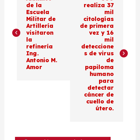
a
de la
realiza 37
Escuela
mil
Militar de
citologías
v
Artillería
de primera
visitaron
vez y 16
e
la
mil
refinería
deteccione
g
Ing.
s de virus
Antonio M.
de
a
Amor
papiloma
humano
c
para
detectar
cáncer de
i
cuello de
útero.
ó
n