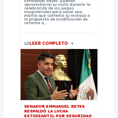
s
Emmanuel Reyes. Quienes
aprovecharon su visita durante la
celebración de los juegos
magisteriales para sacar una
manta que contenía su rechazo a
la propuesta de modificación de
reforma a…
LEER COMPLETO
SENADOR EMMANUEL REYES
RESPALDÓ LA LUCHA
ESTUDIANTIL POR SEGURIDAD