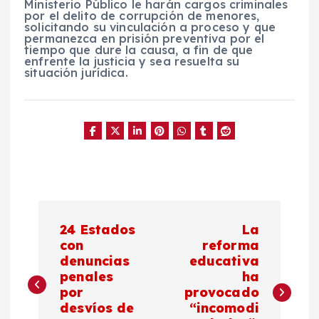
Ministerio Público le harán cargos criminales
por el delito de corrupción de menores,
solicitando su vinculación a proceso y que
permanezca en prisión preventiva por el
tiempo que dure la causa, a fin de que
enfrente la justicia y sea resuelta su
situación jurídica.
N
24 Estados
La
a
con
reforma
denuncias
educativa
penales
ha
v
por
provocado
desvíos de
“incomodi