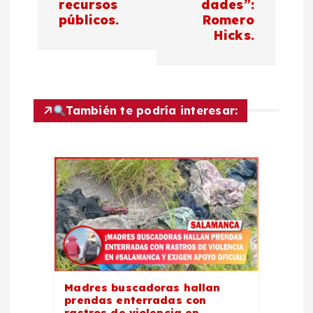
e
recursos
dades”:
públicos.
Romero
g
Hicks.
a
c
También te podría interesar:
i
ó
n
d
e
Madres buscadoras hallan
e
prendas enterradas con
rastros de violencia en