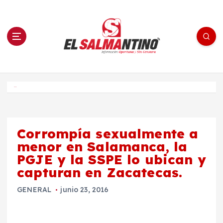
S
a
l
t
a
r
a
l
c
o
El Salmantino - medios/noticias/editorial
n
t
e
Inicio
n
i
d
o
Corrompía sexualmente a
menor en Salamanca, la
PGJE y la SSPE lo ubican y
capturan en Zacatecas.
GENERAL
junio 23, 2016