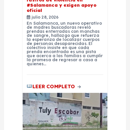
#Salamanca y exigen apoyo
n
oficial
julio 28, 2026
t
En Salamanca, un nuevo operativo
de madres buscadoras reveló
prendas enterradas con manchas
de sangre, hallazgo que refuerza
r
la esperanza de localizar cuerpos
de personas desaparecidas. El
colectivo insiste en que cada
a
prenda encontrada es una pista
que acerca a las familias a cumplir
la promesa de regresar a casa a
quienes…
d
a
LEER COMPLETO
s