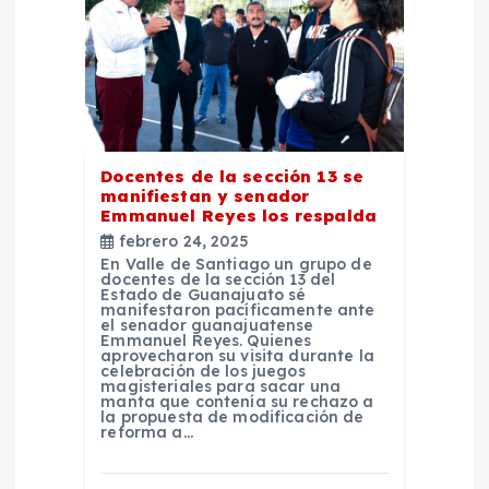
ó
n
d
e
Docentes de la sección 13 se
manifiestan y senador
e
Emmanuel Reyes los respalda
febrero 24, 2025
n
En Valle de Santiago un grupo de
docentes de la sección 13 del
Estado de Guanajuato sé
t
manifestaron pacíficamente ante
el senador guanajuatense
Emmanuel Reyes. Quienes
aprovecharon su visita durante la
r
celebración de los juegos
magisteriales para sacar una
manta que contenía su rechazo a
a
la propuesta de modificación de
reforma a…
d