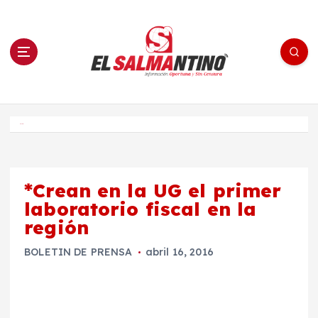
S
a
l
t
a
r
a
l
c
o
El Salmantino - medios/noticias/editorial
n
t
e
Inicio
n
i
d
o
*Crean en la UG el primer
laboratorio fiscal en la
región
BOLETIN DE PRENSA
abril 16, 2016