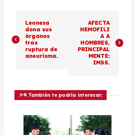
N
Leonesa
AFECTA
a
dona sus
HEMOFILI
órganos
A A
tras
HOMBRES,
v
ruptura de
PRINCIPAL
aneurisma.
MENTE:
e
IMSS.
g
a
También te podría interesar:
c
i