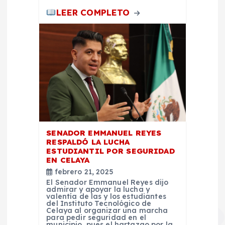
LEER COMPLETO
a
s
SENADOR EMMANUEL REYES
RESPALDÓ LA LUCHA
ESTUDIANTIL POR SEGURIDAD
EN CELAYA
febrero 21, 2025
El Senador Emmanuel Reyes dijo
admirar y apoyar la lucha y
valentía de las y los estudiantes
del Instituto Tecnológico de
Celaya al organizar una marcha
para pedir seguridad en el
municipio, pues el hartazgo por la