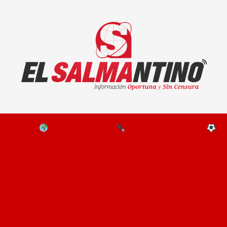
El Salmantino - medios/noticias/editorial
NAL
EL MUNDO
EDITORIALES
D