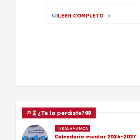
a
LEER COMPLETO
d
a
s
¿Te lo perdiste?
SALAMANCA
Calendario escolar 2026–2027