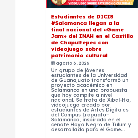
ó
Estudiantes de DICIS
#Salamanca llegan a la
n
final nacional del «Game
Jam» del INAH en el Castillo
de Chapultepec con
d
videojuego sobre
patrimonio cultural
e
agosto 6, 2026
Un grupo de jóvenes
estudiantes de la Universidad
e
de Guanajuato transformó un
proyecto académico en
Salamanca en una propuesta
que hoy compite a nivel
n
nacional. Se trata de Xibal-Ha,
videojuego creado por
estudiantes de Artes Digitales
t
del Campus Irapuato–
Salamanca, inspirado en el
cenote Hoyo Negro de Tulum y
desarrollado para el Game…
r