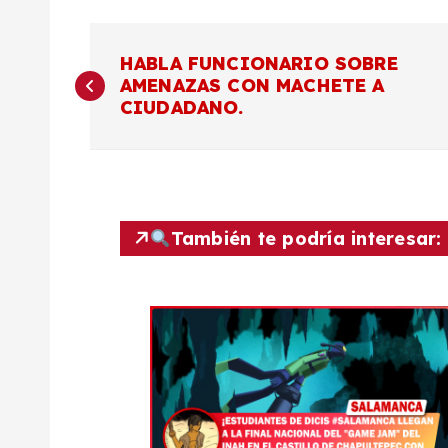
N
HABLA FUNCIONARIO SOBRE
AMENAZAS CON MACHETE A
a
CIUDADANO.
v
e
También te podría interesar:
g
a
c
i