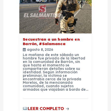
n
t
r
Secuestran a un hombre en
a
Barrón, #Salamanca
agosto 8, 2026
d
La mañana de este sábado un
hombre fue privado de la libertad
en la comunidad de Barrón, sin
a
que hasta el momento se
compartieran detalles sobre su
identidad. Según información
preliminar, la víctima se
s
encontraba cerca de la privada
Morelos, de la mencionada
comunidad, cuando sujetos
armados que viajaban a bordo de…
LEER COMPLETO