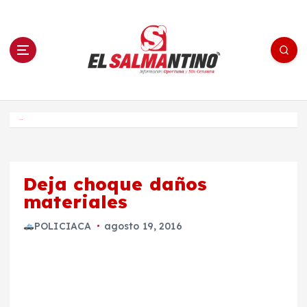
S
a
l
t
a
r
a
l
c
o
El Salmantino - medios/noticias/editorial
n
t
e
Inicio
n
i
d
o
Deja choque daños
materiales
POLICIACA
agosto 19, 2016