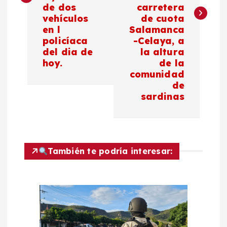
de dos
carretera
g
vehículos
de cuota
en l
Salamanca
a
policíaca
-Celaya, a
del dia de
la altura
c
hoy.
de la
comunidad
de
i
sardinas
ó
n
También te podría interesar:
d
e
e