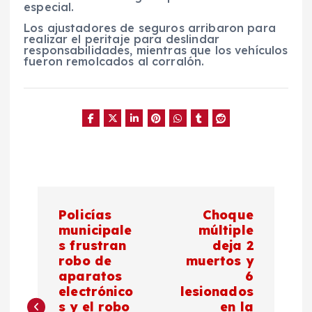
especial.
Los ajustadores de seguros arribaron para
realizar el peritaje para deslindar
responsabilidades, mientras que los vehículos
fueron remolcados al corralón.
N
Policías
Choque
a
municipale
múltiple
s frustran
deja 2
robo de
muertos y
v
aparatos
6
electrónico
lesionados
e
s y el robo
en la