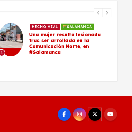
HECHO VIAL
SALAMANCA
Una mujer resulta lesionada
tras ser arrollada en la
Comunicación Norte, en
#Salamanca
4
5