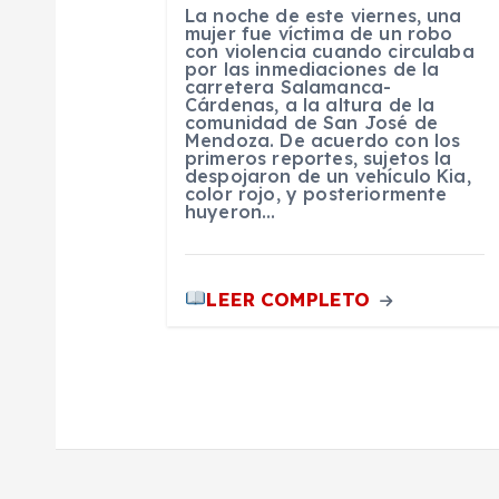
La noche de este viernes, una
mujer fue víctima de un robo
e
con violencia cuando circulaba
por las inmediaciones de la
carretera Salamanca-
e
Cárdenas, a la altura de la
comunidad de San José de
Mendoza. De acuerdo con los
primeros reportes, sujetos la
n
despojaron de un vehículo Kia,
color rojo, y posteriormente
huyeron…
t
r
LEER COMPLETO
a
d
a