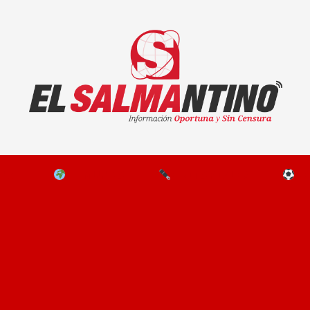
El Salmantino - medios/noticias/editorial
NAL
EL MUNDO
EDITORIALES
D