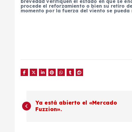
brevedad verifiquen el estado en que se en
procede el reforzamiento o bien su retiro de
momento por la fuerza del viento se pueda 
N
Ya está abierto el «Mercado
Fuzzion».
a
v