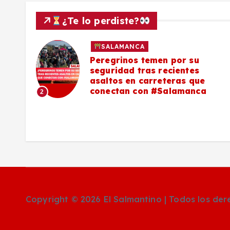
s
¿Te lo perdiste?
SALAMANCA
lo a
Peregrinos temen por su
seguridad tras recientes
asaltos en carreteras que
conectan con #Salamanca
2
Copyright © 2026 El Salmantino | Todos los de