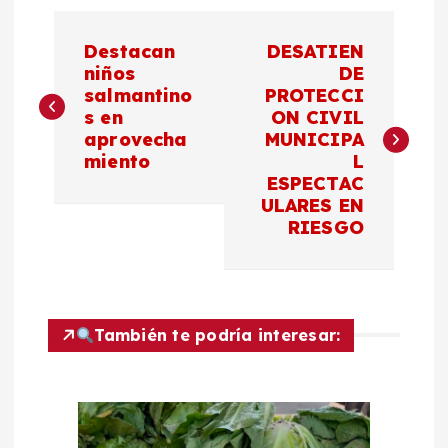
N
Destacan
DESATIEN
a
niños
DE
salmantino
PROTECCI
s en
ON CIVIL
v
aprovecha
MUNICIPA
miento
L
e
ESPECTAC
ULARES EN
g
RIESGO
a
c
También te podría interesar:
i
ó