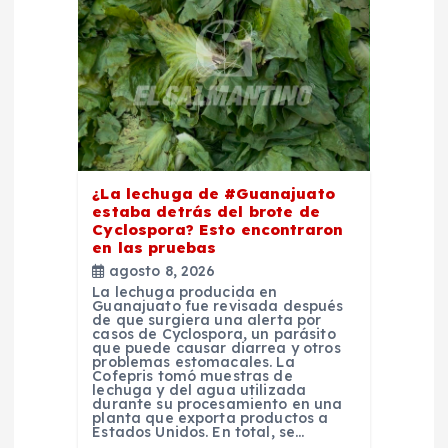
n
d
e
e
¿La lechuga de #Guanajuato
n
estaba detrás del brote de
Cyclospora? Esto encontraron
en las pruebas
t
agosto 8, 2026
La lechuga producida en
r
Guanajuato fue revisada después
de que surgiera una alerta por
casos de Cyclospora, un parásito
que puede causar diarrea y otros
a
problemas estomacales. La
Cofepris tomó muestras de
lechuga y del agua utilizada
d
durante su procesamiento en una
planta que exporta productos a
Estados Unidos. En total, se…