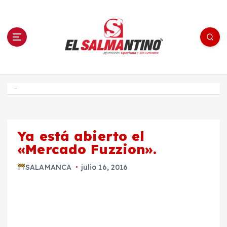
S
a
l
t
a
r
a
l
c
o
El Salmantino - medios/noticias/editorial
n
t
e
Inicio
n
i
d
o
Ya está abierto el
«Mercado Fuzzion».
SALAMANCA
julio 16, 2016