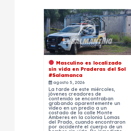
g
a
c
i
Masculino es localizado
sin vida en Praderas del Sol
ó
#Salamanca
agosto 5, 2026
La tarde de este miércoles,
n
jóvenes creadores de
contenido se encontraban
grabando aparentemente un
d
vídeo en un predio a un
costado de la calle Monte
Amberes en la colonia Lomas
del Prado, cuando encontraron
e
por accidente el cuerpo de un