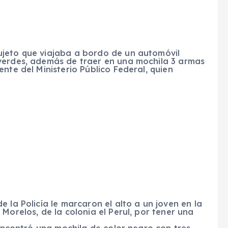
ujeto que viajaba a bordo de un automóvil
verdes, además de traer en una mochila 3 armas
nte del Ministerio Público Federal, quien
 la Policía le marcaron el alto a un joven en la
Morelos, de la colonia el Perul, por tener una
 encontró una mochila de color negro con tres