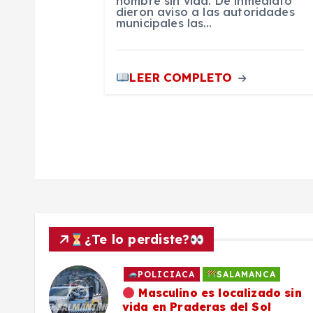
hombre sin vida. De inmediato
dieron aviso a las autoridades
e
municipales las…
n
LEER COMPLETO
t
r
a
d
¿Te lo perdiste?
a
POLICIACA
SALAMANCA
s
ado
Masculino es localizado sin
vida en Praderas del Sol