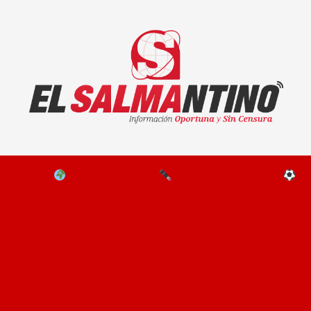
El Salmantino - medios/noticias/editorial
NAL
EL MUNDO
EDITORIALES
D