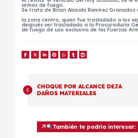
armas de fuego.
Se trata de Brian Abisahi Ramírez Granados 
la zona centro, quien fue trasladado a los sep
después ser trasladado a la Procuraduría Ge
de fuego de uso exclusivo de las Fuerzas Arm
N
CHOQUE POR ALCANCE DEJA
DAÑOS MATERIALES
a
v
También te podría interesar:
e