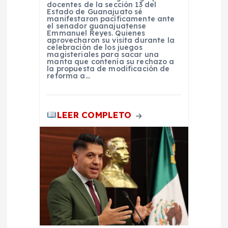
t
docentes de la sección 13 del
Estado de Guanajuato sé
manifestaron pacíficamente ante
r
el senador guanajuatense
Emmanuel Reyes. Quienes
aprovecharon su visita durante la
a
celebración de los juegos
magisteriales para sacar una
manta que contenía su rechazo a
la propuesta de modificación de
d
reforma a…
a
LEER COMPLETO
s