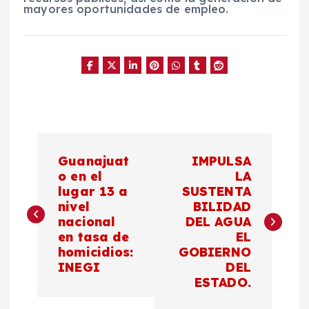
mayores oportunidades de empleo.
N
Guanajuat
IMPULSA
a
o en el
LA
lugar 13 a
SUSTENTA
nivel
BILIDAD
v
nacional
DEL AGUA
en tasa de
EL
e
homicidios:
GOBIERNO
INEGI
DEL
g
ESTADO.