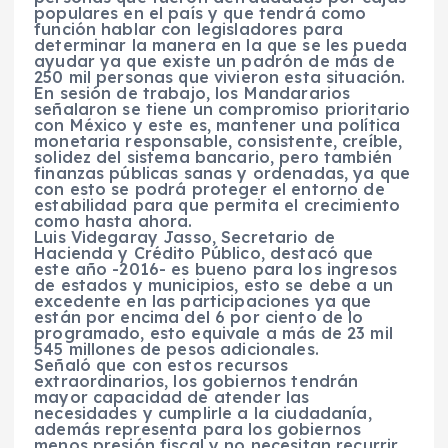
populares en el país y que tendrá como
función hablar con legisladores para
determinar la manera en la que se les pueda
ayudar ya que existe un padrón de más de
250 mil personas que vivieron esta situación.
En sesión de trabajo, los Mandararios
señalaron se tiene un compromiso prioritario
con México y este es, mantener una política
monetaria responsable, consistente, creíble,
solidez del sistema bancario, pero también
finanzas públicas sanas y ordenadas, ya que
con esto se podrá proteger el entorno de
estabilidad para que permita el crecimiento
como hasta ahora.
Luis Videgaray Jasso, Secretario de
Hacienda y Crédito Público, destacó que
este año -2016- es bueno para los ingresos
de estados y municipios, esto se debe a un
excedente en las participaciones ya que
están por encima del 6 por ciento de lo
programado, esto equivale a más de 23 mil
545 millones de pesos adicionales.
Señaló que con estos recursos
extraordinarios, los gobiernos tendrán
mayor capacidad de atender las
necesidades y cumplirle a la ciudadanía,
además representa para los gobiernos
menos presión fiscal y no necesitan recurrir