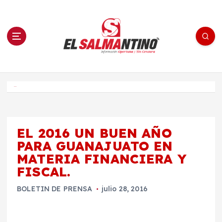
S
a
l
t
a
r
a
l
c
o
El Salmantino - medios/noticias/editorial
n
t
e
Inicio
n
i
d
o
EL 2016 UN BUEN AÑO
PARA GUANAJUATO EN
MATERIA FINANCIERA Y
FISCAL.
BOLETIN DE PRENSA
julio 28, 2016