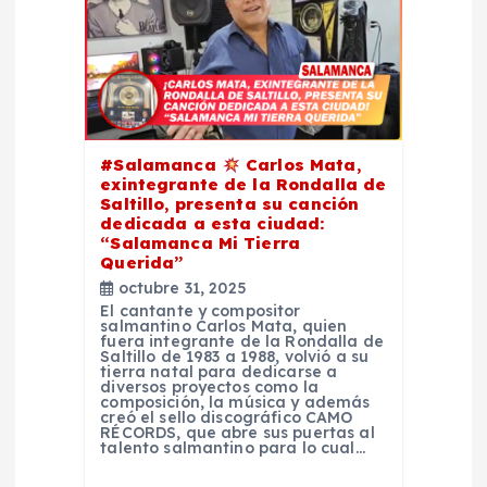
e
e
n
#Salamanca
Carlos Mata,
exintegrante de la Rondalla de
t
Saltillo, presenta su canción
dedicada a esta ciudad:
“Salamanca Mi Tierra
r
Querida”
octubre 31, 2025
a
El cantante y compositor
salmantino Carlos Mata, quien
fuera integrante de la Rondalla de
d
Saltillo de 1983 a 1988, volvió a su
tierra natal para dedicarse a
diversos proyectos como la
composición, la música y además
a
creó el sello discográfico CAMO
RÉCORDS, que abre sus puertas al
talento salmantino para lo cual…
s