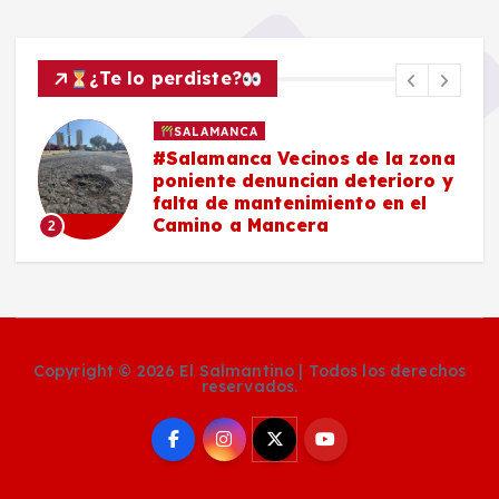
¿Te lo perdiste?
SALAMANCA
#Salamanca Vecinos de la zona
e
poniente denuncian deterioro y
n
falta de mantenimiento en el
Camino a Mancera
2
Copyright © 2026 El Salmantino | Todos los derechos
reservados.