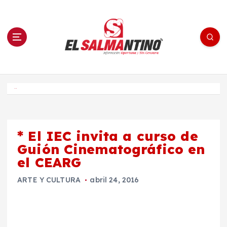
S
a
l
t
a
r
a
l
c
o
El Salmantino - medios/noticias/editorial
n
t
e
Inicio
n
i
d
o
* El IEC invita a curso de
Guión Cinematográfico en
el CEARG
ARTE Y CULTURA
abril 24, 2016