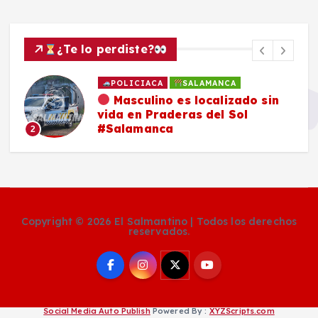
¿Te lo perdiste?
POLICIACA
SALAMANCA
Masculino es localizado sin
vida en Praderas del Sol
#Salamanca
2
Copyright © 2026 El Salmantino | Todos los derechos
reservados.
Social Media Auto Publish
Powered By :
XYZScripts.com