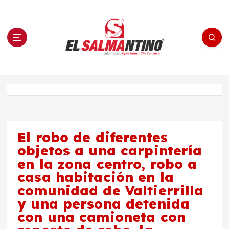
S
a
l
t
a
r
a
l
c
o
El Salmantino - medios/noticias/editorial
n
t
e
Inicio
n
i
d
o
El robo de diferentes
objetos a una carpintería
en la zona centro, robo a
casa habitación en la
comunidad de Valtierrilla
y una persona detenida
con una camioneta con