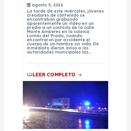
n
agosto 5, 2026
La tarde de este miércoles, jóvenes
creadores de contenido se
t
encontraban grabando
aparentemente un vídeo en un
predio a un costado de la calle
Monte Amberes en la colonia
r
Lomas del Prado, cuando
encontraron por accidente el
cuerpo de un hombre sin vida. De
a
inmediato dieron aviso a las
autoridades municipales las…
d
LEER COMPLETO
a
s