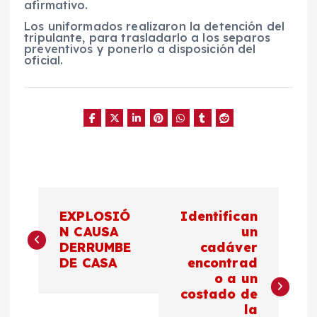
afirmativo.
Los uniformados realizaron la detención del
tripulante, para trasladarlo a los separos
preventivos y ponerlo a disposición del
oficial.
N
EXPLOSIÓ
Identifican
a
N CAUSA
un
DERRUMBE
cadáver
DE CASA
encontrad
v
o a un
costado de
e
la