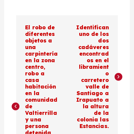
N
El robo de
Identifican
a
diferentes
uno de los
objetos a
dos
una
cadáveres
v
carpintería
encontrad
en la zona
os en el
e
centro,
libramient
robo a
o
g
casa
carretero
habitación
valle de
a
en la
Santiago a
comunidad
Irapuato a
c
de
la altura
Valtierrilla
de la
y una
colonia las
i
persona
Estancias.
detenida