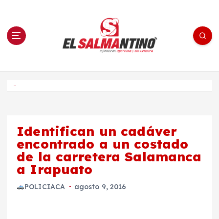
S
a
l
t
a
r
a
l
c
o
El Salmantino - medios/noticias/editorial
n
t
e
Inicio
n
i
d
o
Identifican un cadáver
encontrado a un costado
de la carretera Salamanca
a Irapuato
POLICIACA
agosto 9, 2016