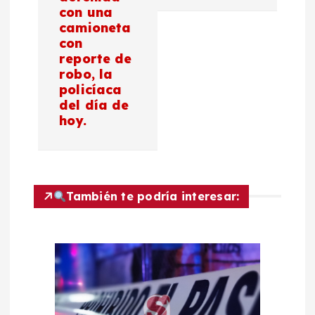
ó
con una
camioneta
n
con
reporte de
d
robo, la
policíaca
del día de
e
hoy.
e
n
También te podría interesar:
t
r
a