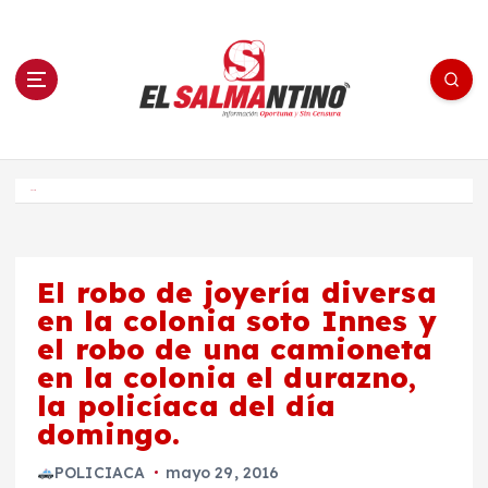
S
a
l
t
a
r
a
l
c
o
El Salmantino - medios/noticias/editorial
n
t
e
Inicio
n
i
d
o
El robo de joyería diversa
en la colonia soto Innes y
el robo de una camioneta
en la colonia el durazno,
la policíaca del día
domingo.
POLICIACA
mayo 29, 2016