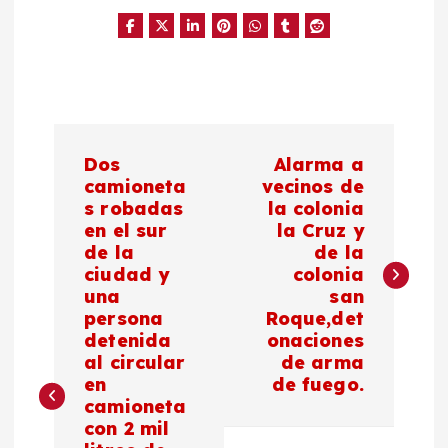
N
Dos
Alarma a
a
camioneta
vecinos de
s robadas
la colonia
en el sur
la Cruz y
v
de la
de la
ciudad y
colonia
e
una
san
persona
Roque,det
g
detenida
onaciones
al circular
de arma
a
en
de fuego.
camioneta
c
con 2 mil