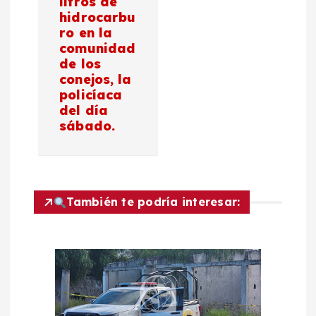
litros de
hidrocarbu
i
ro en la
comunidad
ó
de los
conejos, la
n
policíaca
del día
d
sábado.
e
e
También te podría interesar:
n
t
r