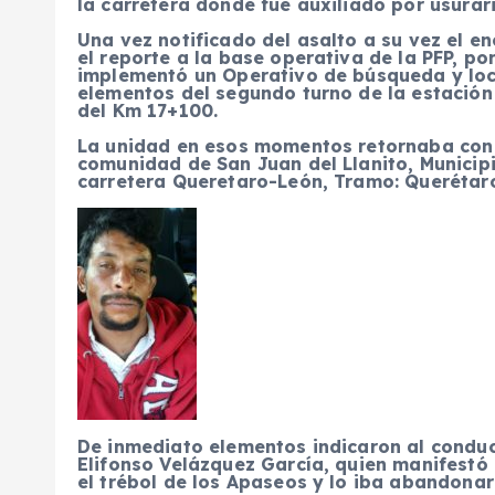
la carretera donde fue auxiliado por usurari
Una vez notificado del asalto a su vez el 
el reporte a la base operativa de la PFP, po
implementó un Operativo de búsqueda y loca
elementos del segundo turno de la estación
del Km 17+100.
La unidad en esos momentos retornaba con d
comunidad de San Juan del Llanito, Municipi
carretera Queretaro-León, Tramo: Queréta
De inmediato elementos indicaron al conduc
Elifonso Velázquez García, quien manifestó
el trébol de los Apaseos y lo iba abandonar