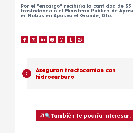
Por el “encargo” recibiría la cantidad de $
trasladándolo al Ministerio Público de Apas
en Robos en Apaseo el Grande, Gto.
N
Aseguran tractocamion con
hidrocarburo
a
v
e
También te podría interesar:
g