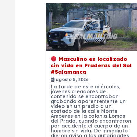
a
c
i
Masculino es localizado
ó
sin vida en Praderas del Sol
#Salamanca
agosto 5, 2026
n
La tarde de este miércoles,
jóvenes creadores de
contenido se encontraban
d
grabando aparentemente un
vídeo en un predio a un
costado de la calle Monte
e
Amberes en la colonia Lomas
del Prado, cuando encontraron
por accidente el cuerpo de un
hombre sin vida. De inmediato
e
dieron aviso a las autoridades