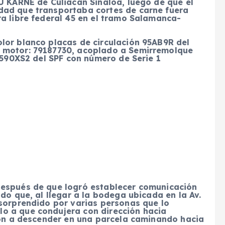
U KARNE de Culiacán Sinaloa, luego de que el
dad que transportaba cortes de carne fuera
ra libre federal 45 en el tramo Salamanca-
lor blanco placas de circulación 95AB9R del
 motor: 79187730, acoplado a Semirremolque
n 590XS2 del SPF con número de Serie 1
después de que logró establecer comunicación
do que, al llegar a la bodega ubicada en la Av.
 sorprendido por varias personas que lo
o a que condujera con dirección hacia
aron a descender en una parcela caminando hacia