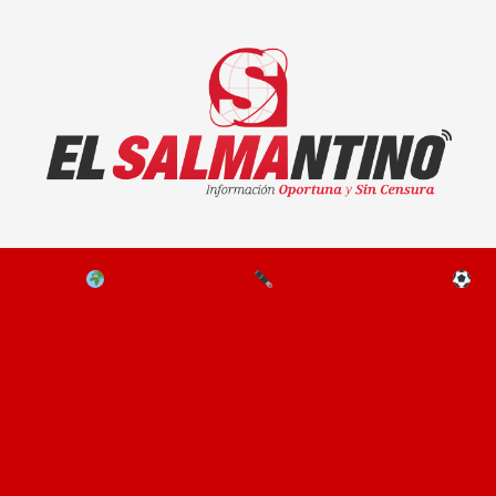
El Salmantino - medios/noticias/editorial
NAL
EL MUNDO
EDITORIALES
D