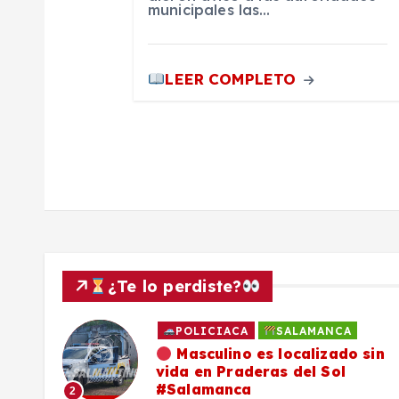
municipales las…
n
LEER COMPLETO
t
r
a
d
a
¿Te lo perdiste?
s
POLICIACA
SALAMANCA
ado
Masculino es localizado sin
vida en Praderas del Sol
os,
#Salamanca
2