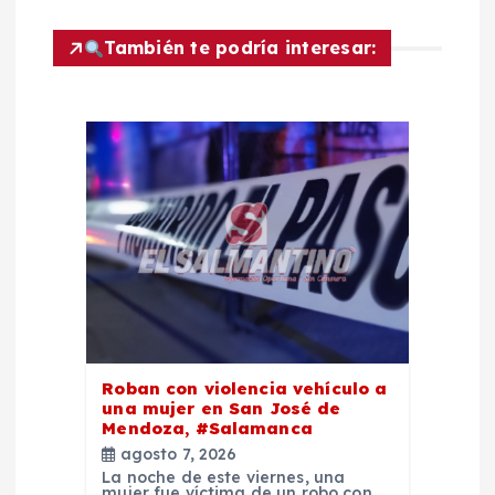
i
También te podría interesar:
ó
n
d
e
e
n
Roban con violencia vehículo a
t
una mujer en San José de
Mendoza, #Salamanca
agosto 7, 2026
r
La noche de este viernes, una
mujer fue víctima de un robo con