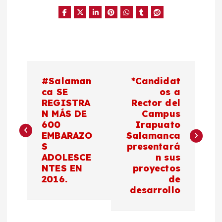
N
#Salaman
*Candidat
a
ca SE
os a
REGISTRA
Rector del
N MÁS DE
Campus
v
600
Irapuato
EMBARAZO
Salamanca
e
S
presentará
ADOLESCE
n sus
g
NTES EN
proyectos
2016.
de
a
desarrollo
c