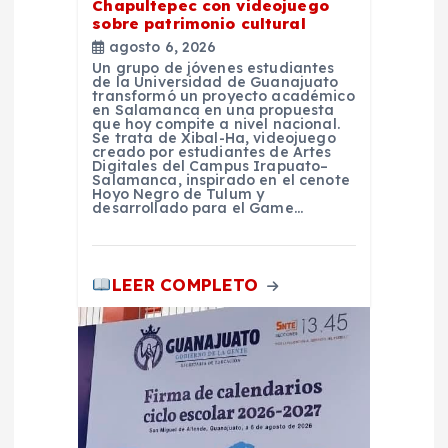
Chapultepec con videojuego
sobre patrimonio cultural
r
agosto 6, 2026
Un grupo de jóvenes estudiantes
a
de la Universidad de Guanajuato
transformó un proyecto académico
en Salamanca en una propuesta
que hoy compite a nivel nacional.
d
Se trata de Xibal-Ha, videojuego
creado por estudiantes de Artes
Digitales del Campus Irapuato–
a
Salamanca, inspirado en el cenote
Hoyo Negro de Tulum y
desarrollado para el Game…
s
LEER COMPLETO