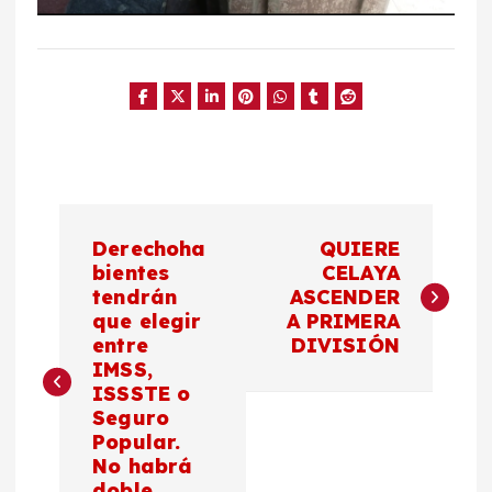
N
Derechoha
QUIERE
a
bientes
CELAYA
tendrán
ASCENDER
que elegir
A PRIMERA
v
entre
DIVISIÓN
IMSS,
e
ISSSTE o
Seguro
g
Popular.
No habrá
doble