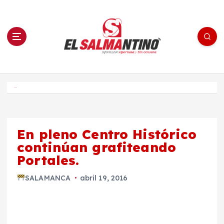
S
a
l
t
a
r
a
l
c
o
El Salmantino - medios/noticias/editorial
n
t
e
Inicio
n
i
d
o
En pleno Centro Histórico
continúan grafiteando
Portales.
SALAMANCA
abril 19, 2016