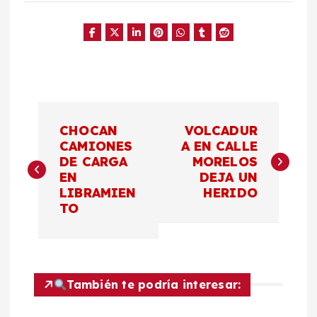
N
CHOCAN
VOLCADUR
a
CAMIONES
A EN CALLE
DE CARGA
MORELOS
EN
DEJA UN
v
LIBRAMIEN
HERIDO
TO
e
g
a
También te podría interesar: