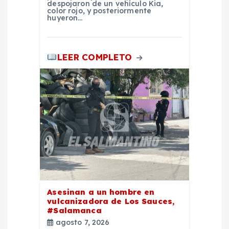
r
despojaron de un vehículo Kia,
color rojo, y posteriormente
huyeron…
a
d
LEER COMPLETO
a
s
Asesinan a un hombre en
vulcanizadora de Los Sauces,
#Salamanca
agosto 7, 2026