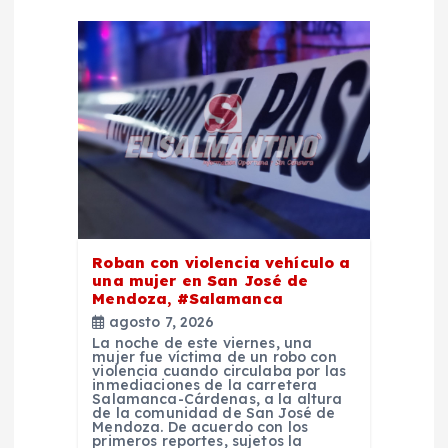
c
i
ó
n
d
e
Roban con violencia vehículo a
una mujer en San José de
e
Mendoza, #Salamanca
agosto 7, 2026
n
La noche de este viernes, una
mujer fue víctima de un robo con
violencia cuando circulaba por las
inmediaciones de la carretera
t
Salamanca-Cárdenas, a la altura
de la comunidad de San José de
Mendoza. De acuerdo con los
primeros reportes, sujetos la