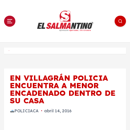
S
a
l
t
a
r
a
l
c
o
El Salmantino - medios/noticias/editorial
n
t
e
Inicio
n
i
d
o
EN VILLAGRÁN POLICIA
ENCUENTRA A MENOR
ENCADENADO DENTRO DE
SU CASA
POLICIACA
abril 14, 2016