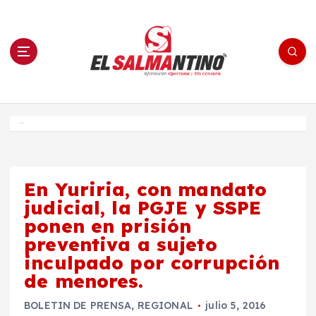
S
a
l
t
a
r
a
l
c
o
El Salmantino - medios/noticias/editorial
n
t
e
Inicio
n
i
d
o
En Yuriria, con mandato
judicial, la PGJE y SSPE
ponen en prisión
preventiva a sujeto
inculpado por corrupción
de menores.
BOLETIN DE PRENSA
,
REGIONAL
julio 5, 2016