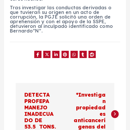
Tras investigar las conductas derivadas o
que tuvieran su origen en un acto de
corrupción, la PGJE solicitó una orden de
aprehensión y con el apoyo de la SSPE,
detuvieron al inculpado identificado como
Bernardo”N”.
N
DETECTA
*Investiga
a
PROFEPA
n
MANEJO
propiedad
INADECUA
es
v
DO DE
anticancerí
53.5 TONS.
genas del