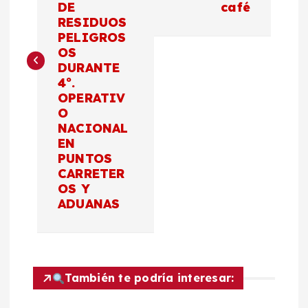
e
DE
café
RESIDUOS
g
PELIGROS
OS
a
DURANTE
4º.
c
OPERATIV
O
NACIONAL
i
EN
PUNTOS
ó
CARRETER
OS Y
n
ADUANAS
d
e
También te podría interesar: