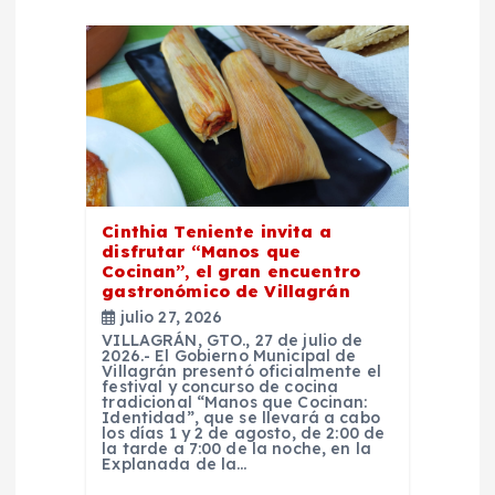
e
n
t
r
a
Cinthia Teniente invita a
disfrutar “Manos que
d
Cocinan”, el gran encuentro
gastronómico de Villagrán
a
julio 27, 2026
VILLAGRÁN, GTO., 27 de julio de
2026.- El Gobierno Municipal de
s
Villagrán presentó oficialmente el
festival y concurso de cocina
tradicional “Manos que Cocinan:
Identidad”, que se llevará a cabo
los días 1 y 2 de agosto, de 2:00 de
la tarde a 7:00 de la noche, en la
Explanada de la…