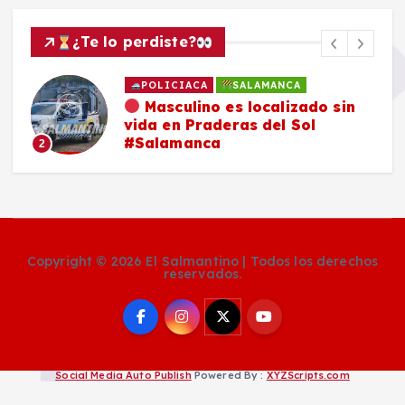
¿Te lo perdiste?
POLICIACA
SALAMANCA
Masculino es localizado sin
vida en Praderas del Sol
#Salamanca
2
Copyright © 2026 El Salmantino | Todos los derechos
reservados.
Social Media Auto Publish
Powered By :
XYZScripts.com