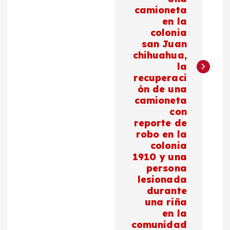
a
camioneta
c
en la
colonia
san Juan
i
chihuahua,
la
ó
recuperaci
ón de una
n
camioneta
con
d
reporte de
robo en la
colonia
e
1910 y una
persona
e
lesionada
durante
n
una riña
en la
t
comunidad