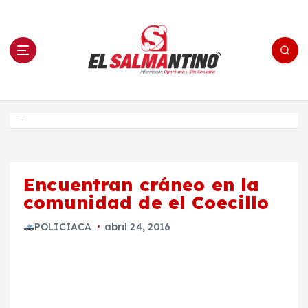
S
a
l
t
a
r
a
l
c
o
El Salmantino - medios/noticias/editorial
n
t
e
Inicio
n
i
d
o
Encuentran cráneo en la
comunidad de el Coecillo
POLICIACA
abril 24, 2016