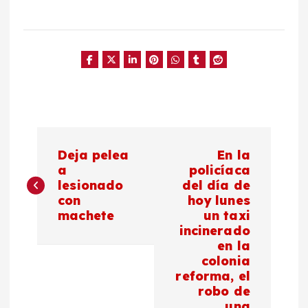
N
Deja pelea
En la
a
a
policíaca
lesionado
del día de
con
hoy lunes
v
machete
un taxi
incinerado
e
en la
colonia
g
reforma, el
robo de
una